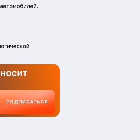
оавтомобилей.
логической
иносит
ПОДПИСАТЬСЯ