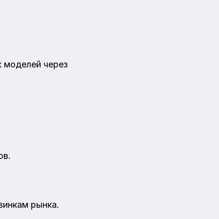
х моделей через
ов.
винкам рынка.