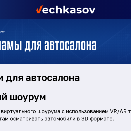
деи
кламы для автосалона
и для автосалона
ый шоурум
 виртуального шоурума с использованием VR/AR т
ам осматривать автомобили в 3D формате.