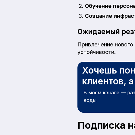
Обучение персон
Создание инфрас
Ожидаемый рез
Привлечение нового 
устойчивости.
Хочешь пон
клиентов, 
В моём канале — ра
воды.
Подписка н