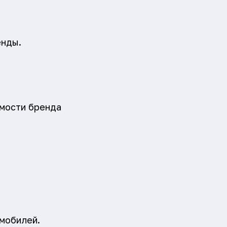
.
енды.
емости бренда
омобилей.