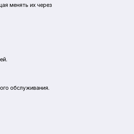
щая менять их через
ей.
ного обслуживания.