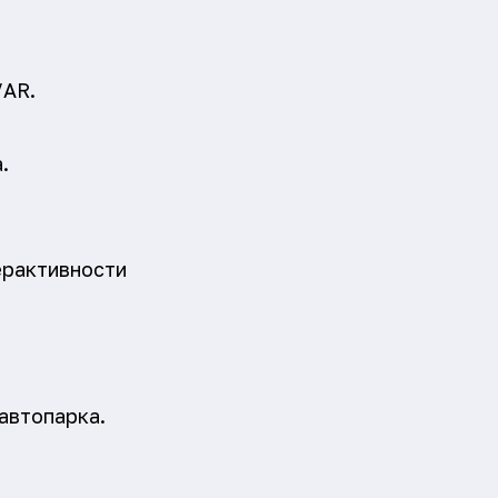
/AR.
.
ерактивности
автопарка.