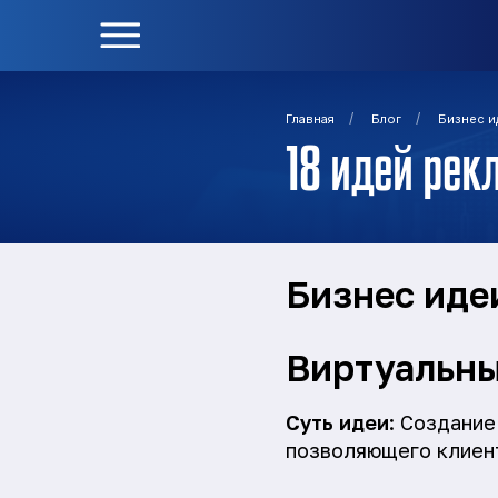
/
/
Главная
Блог
Бизнес и
18 идей ре
Бизнес иде
Виртуальн
Суть идеи
: Создание
позволяющего клиент