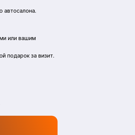
ю автосалона.
ями или вашим
й подарок за визит.
.