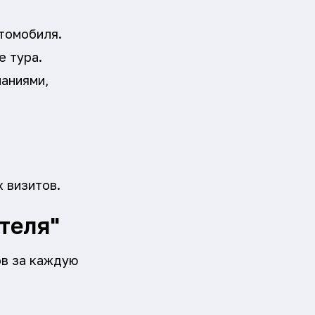
томобиля.
е тура.
аниями,
 визитов.
теля"
ов за каждую