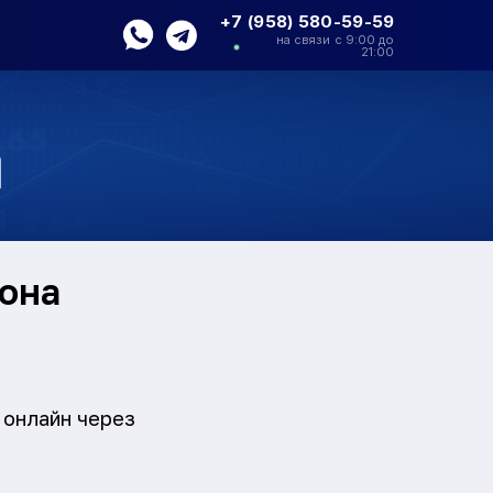
+7 (958) 580-59-59
на связи с 9:00 до
21:00
а
она
 онлайн через