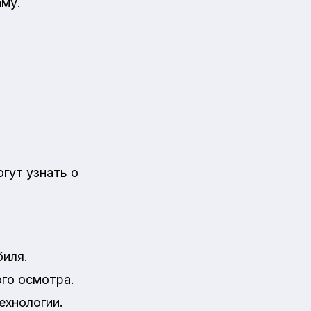
аму.
гут узнать о
биля.
го осмотра.
ехнологии.