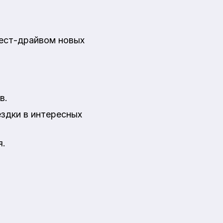
тест-драйвом новых
в.
ездки в интересных
я.