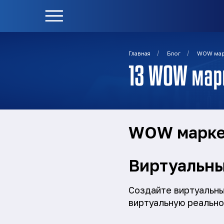
/
/
Главная
Блог
WOW мар
13 WOW мар
WOW маркет
Виртуальны
Создайте виртуальны
виртуальную реально