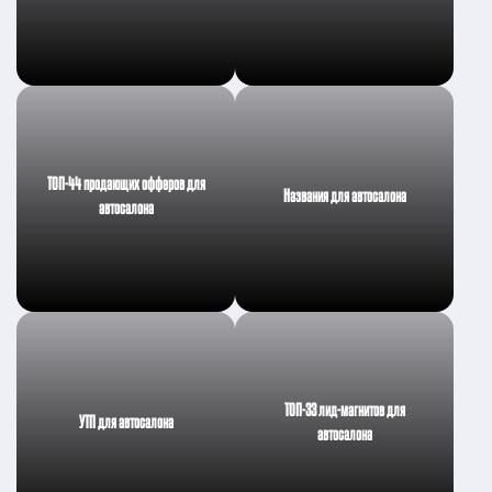
ТОП-44 продающих офферов для
Названия для автосалона
автосалона
ТОП-33 лид-магнитов для
УТП для автосалона
автосалона