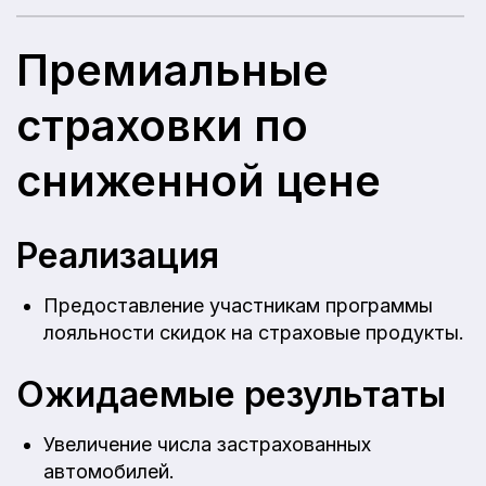
Премиальные
страховки по
сниженной цене
Реализация
Предоставление участникам программы
лояльности скидок на страховые продукты.
Ожидаемые результаты
Увеличение числа застрахованных
автомобилей.