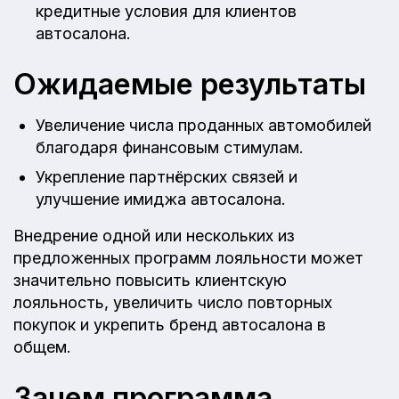
кредитные условия для клиентов
автосалона.
Ожидаемые результаты
Увеличение числа проданных автомобилей
благодаря финансовым стимулам.
Укрепление партнёрских связей и
улучшение имиджа автосалона.
Внедрение одной или нескольких из
предложенных программ лояльности может
значительно повысить клиентскую
лояльность, увеличить число повторных
покупок и укрепить бренд автосалона в
общем.
Зачем программа