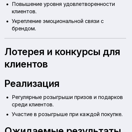
Повышение уровня удовлетворенности
клиентов.
Укрепление эмоциональной связи с
брендом.
Лотерея и конкурсы для
клиентов
Реализация
Регулярные розыгрыши призов и подарков
среди клиентов.
Участие в розыгрыше при каждой покупке.
Ожидаемые результаты