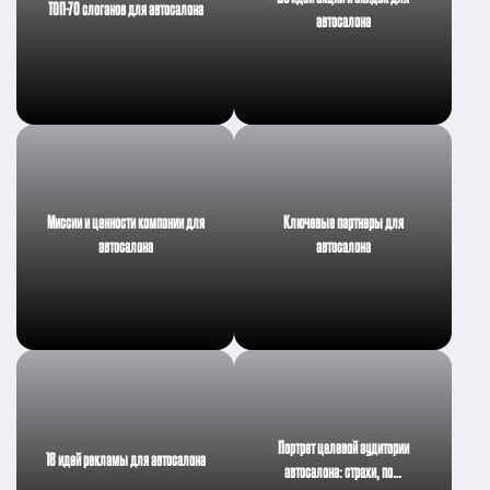
ТОП-70 слоганов для автосалона
автосалона
Миссии и ценности компании для
Ключевые партнеры для
автосалона
автосалона
Портрет целевой аудитории
18 идей рекламы для автосалона
автосалона: страхи, по…