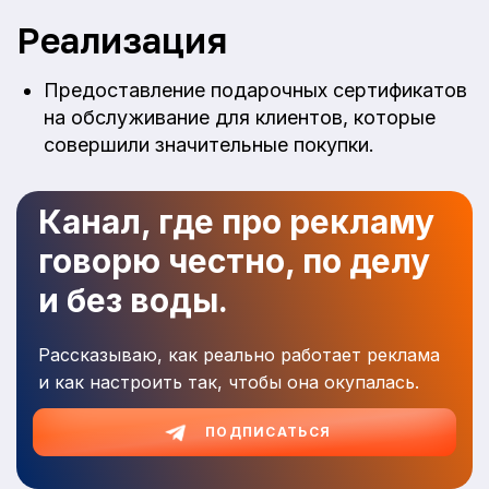
Реализация
Предоставление подарочных сертификатов
на обслуживание для клиентов, которые
совершили значительные покупки.
Канал, где про рекламу
говорю честно, по делу
и без воды.
Рассказываю, как реально работает реклама
и как настроить так, чтобы она окупалась.
ПОДПИСАТЬСЯ