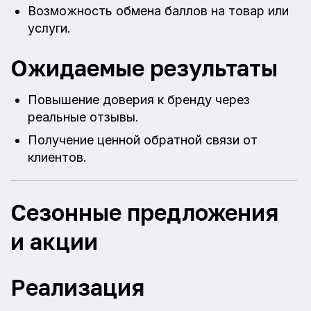
Возможность обмена баллов на товар или
услуги.
Ожидаемые результаты
Повышение доверия к бренду через
реальные отзывы.
Получение ценной обратной связи от
клиентов.
Сезонные предложения
и акции
Реализация