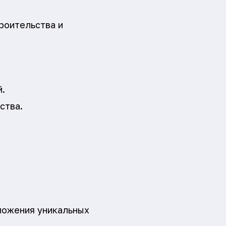
роительства и
й.
ства.
ложения уникальных