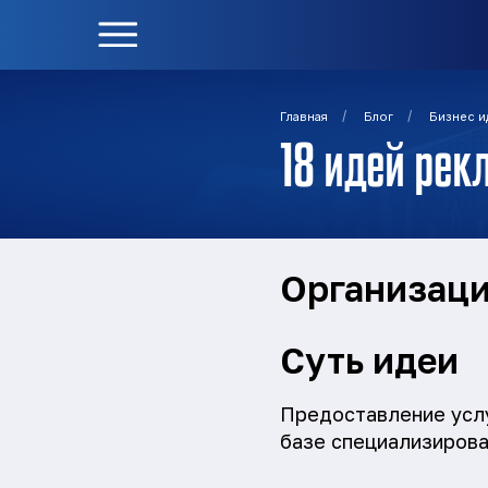
/
/
Главная
Блог
Бизнес и
18 идей ре
Организаци
Суть идеи
Предоставление услу
базе специализирова