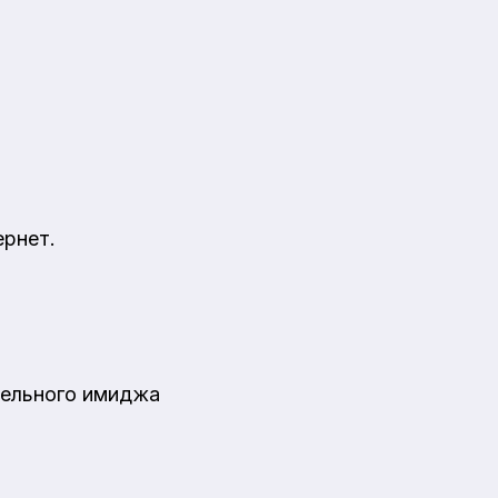
ернет.
тельного имиджа