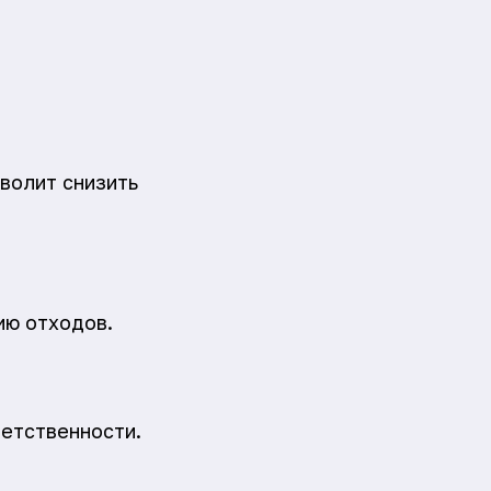
волит снизить
ию отходов.
ветственности.