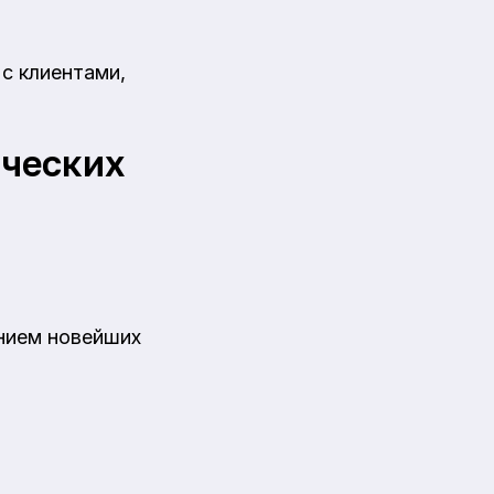
с клиентами,
ических
анием новейших