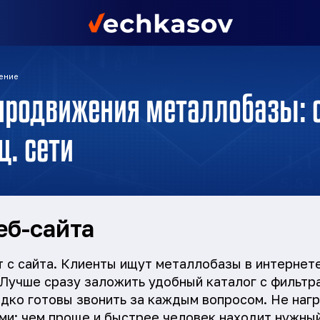
ение
продвижения металлобазы: с
ц. сети
еб-сайта
т с сайта. Клиенты ищут металлобазы в интернете
 Лучше сразу заложить удобный каталог с фильтр
дко готовы звонить за каждым вопросом. Не наг
и: чем проще и быстрее человек находит нужный