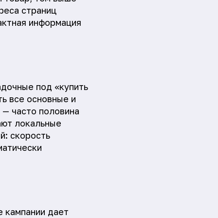
реса страниц
актная информация
адочные под «купить
ть все основные и
, — часто половина
ают локальные
й: скорость
матически
е кампании дает