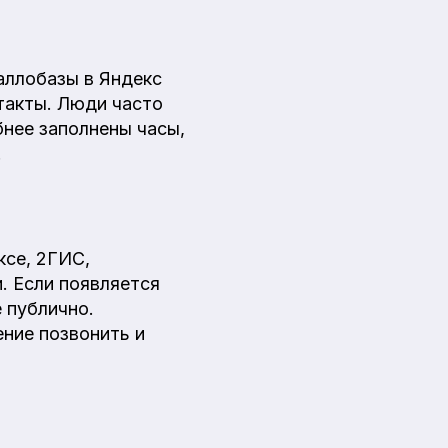
аллобазы в Яндекс
такты. Люди часто
бнее заполнены часы,
.
ксе, 2ГИС,
. Если появляется
 публично.
ние позвонить и