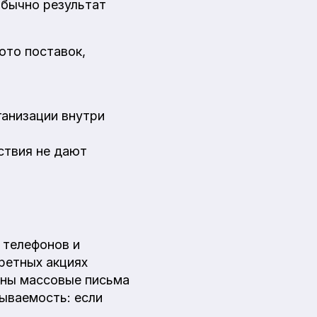
Обычно результат
ото поставок,
ганизации внутри
ствия не дают
 телефонов и
ретных акциях
езны массовые письма
ываемость: если