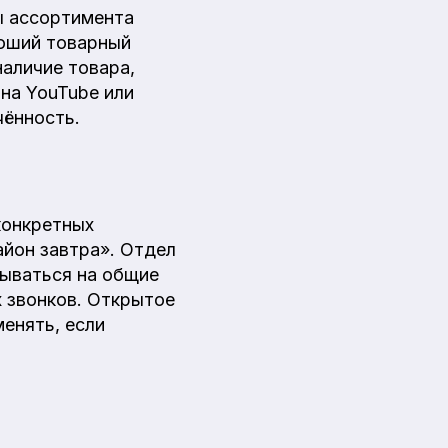
ы ассортимента
роший товарный
наличие товара,
 на YouTube или
чённость.
конкретных
айон завтра». Отдел
ываться на общие
 звонков. Открытое
енять, если