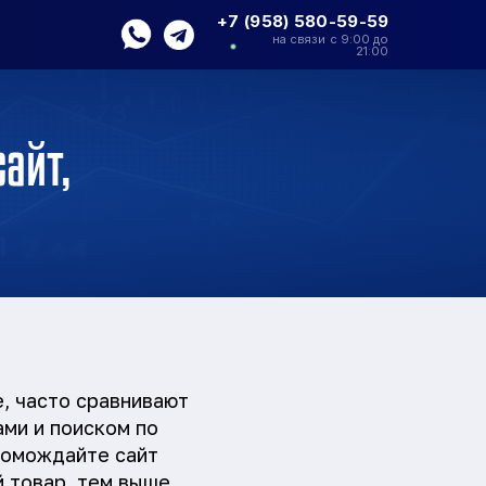
+7 (958) 580-59-59
на связи с 9:00 до
21:00
айт,
, часто сравнивают
ами и поиском по
ромождайте сайт
 товар, тем выше