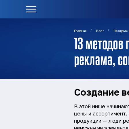
/
/
Главная
Блог
Продвиж
13 методов 
реклама, со
Создание в
В этой нише начинаю
цены и ассортимент.
продукции — люди ре
ненужными элементам