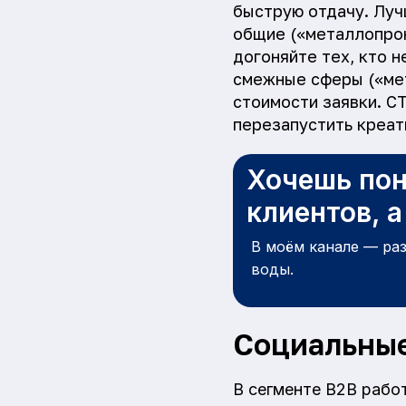
быструю отдачу. Луч
общие («металлопрок
догоняйте тех, кто 
смежные сферы («мет
стоимости заявки. CT
перезапустить креат
Хочешь пон
клиентов, 
В моём канале — ра
воды.
Социальные
В сегменте B2B работ