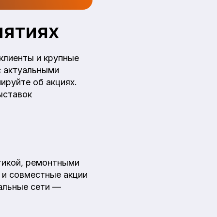
иятиях
клиенты и крупные
с актуальными
ируйте об акциях.
ыставок
стикой, ремонтными
 и совместные акции
кальные сети —