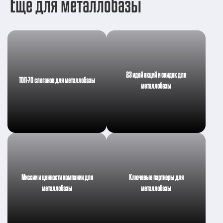
Ещё для металлобазы
23 идей акций и скидок для
ТОП-70 слоганов для металлобазы
металлобазы
Миссии и ценности компании для
Ключевые партнеры для
металлобазы
металлобазы