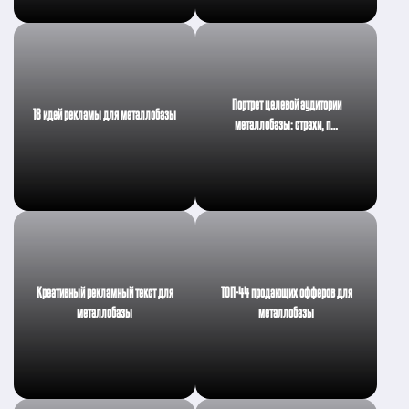
Портрет целевой аудитории
18 идей рекламы для металлобазы
металлобазы: страхи, п…
Креативный рекламный текст для
ТОП-44 продающих офферов для
металлобазы
металлобазы