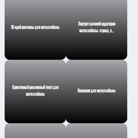
Портрет целевой аудитории
18 идей рекламы для металлобазы
металлобазы: страхи, п…
Креативный рекламный текст для
Названия для металлобазы
металлобазы