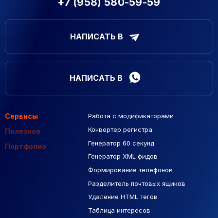
+7 (958) 580-59-59
НАПИСАТЬ В
НАПИСАТЬ В
Сервисы
Работа с модификаторами
Подборка сайтов
Созданные сайты
Контекстная реклама
Конвертер регистра
Макеты Figma
Полезное
Генератор 60 секунд
База Яндекс Карты
Портфолио
Генератор XML фидов
РСЯ площадки
Формирование телефонов
Разделитель почтовых ящиков
Удаление HTML тегов
Таблица интересов