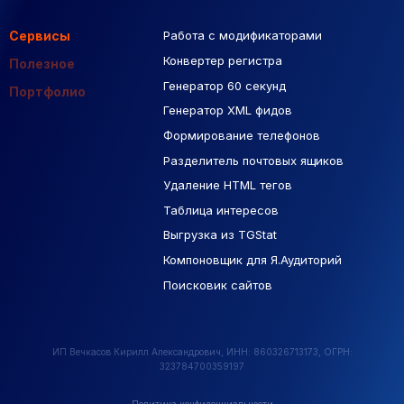
Сервисы
Работа с модификаторами
Подборка сайтов
Созданные сайты
Контекстная реклама
Конвертер регистра
Макеты Figma
Полезное
Генератор 60 секунд
База Яндекс Карты
Портфолио
Генератор XML фидов
РСЯ площадки
Формирование телефонов
Разделитель почтовых ящиков
Удаление HTML тегов
Таблица интересов
Выгрузка из TGStat
Компоновщик для Я.Аудиторий
Поисковик сайтов
ИП Вечкасов Кирилл Александрович, ИНН: 860326713173, ОГРН:
323784700359197
Политика конфиденциальности