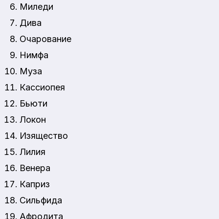
Миледи
Дива
Очарование
Нимфа
Муза
Кассиопея
Бьюти
Локон
Изящество
Лилия
Венера
Каприз
Сильфида
Афродита