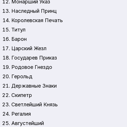
Монарший Указ
Наследный Принц
Королевская Печать
Титул
Барон
Царский Жезл
Государев Приказ
Родовое Гнездо
Герольд
Державные Знаки
Скипетр
Светлейший Князь
Регалия
Августейший