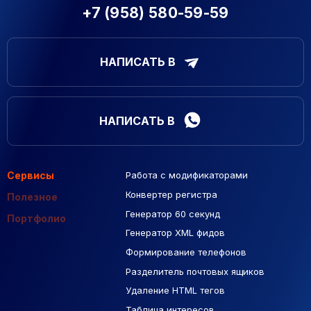
+7 (958) 580-59-59
НАПИСАТЬ В
НАПИСАТЬ В
Сервисы
Работа с модификаторами
Подборка сайтов
Созданные сайты
Контекстная реклама
Конвертер регистра
Макеты Figma
Полезное
Генератор 60 секунд
База Яндекс Карты
Портфолио
Генератор XML фидов
РСЯ площадки
Формирование телефонов
Разделитель почтовых ящиков
Удаление HTML тегов
Таблица интересов