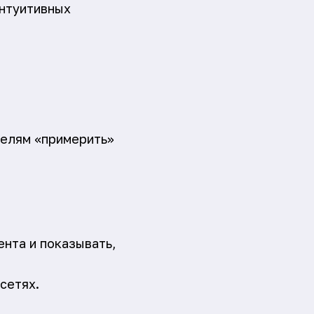
интуитивных
телям «примерить»
нта и показывать,
сетях.