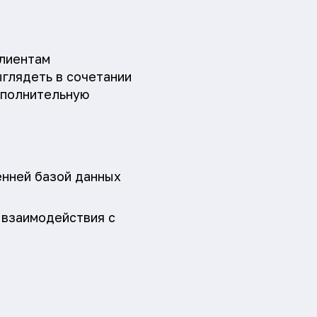
клиентам
ыглядеть в сочетании
ополнительную
енней базой данных
 взаимодействия с