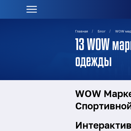
/
/
Главная
Блог
WOW мар
13 WOW мар
одежды
WOW Марке
Спортивно
Интерактив