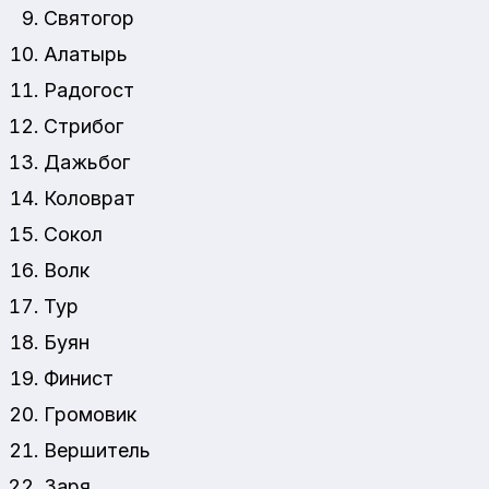
Святогор
Алатырь
Радогост
Стрибог
Дажьбог
Коловрат
Сокол
Волк
Тур
Буян
Финист
Громовик
Вершитель
Заря