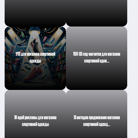
УТП для магазина спортивной
ТОП-33 лид-магнитов для магазина
одежды
спортивной одеж…
18 идей рекламы для магазина
13 методов продвижения магазина
спортивной одежды
спортивной одежд…