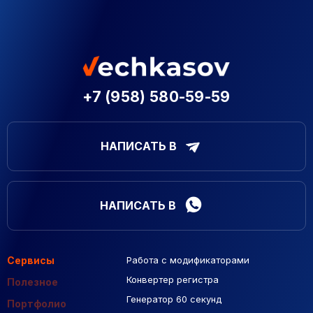
+7 (958) 580-59-59
НАПИСАТЬ В
НАПИСАТЬ В
Сервисы
Работа с модификаторами
Подборка сайтов
Созданные сайты
Контекстная реклама
Конвертер регистра
Макеты Figma
Полезное
Генератор 60 секунд
База Яндекс Карты
Портфолио