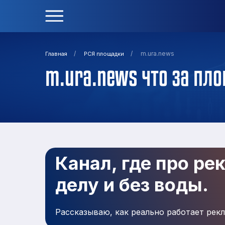
/
/
m.ura.news
Главная
РСЯ площадки
m.ura.news что за пл
Канал, где про ре
делу и без воды.
Рассказываю, как реально работает рекл