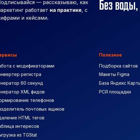
Без воды,
одписывайся — рассказываю, как
аркетинг работает
на практике
, с
ифрами и кейсами.
ервисы
Полезное
абота с модификаторами
Подборка сайтов
онвертер регистра
Макеты Figma
енератор 60 секунд
База Яндекс Карт
енератор XML фидов
РСЯ площадки
ормирование телефонов
азделитель почтовых ящиков
даление HTML тегов
аблица интересов
ыгрузка из TGStat