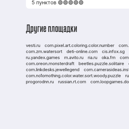
5 пунктов 🟢🟢🟢🟢🟢
Другие площадки
vesti.ru
com.pixel.art.coloring.color.number
com.
com.zm.watersort
deti-online.com
cis.infox.sg
ru.yandex.games
m.avito.ru
ria.ru
oka.fm
com.
com.oreon.monsterdraft
beetles.puzzle.solitaire
com.linkdesks.jewellegend
com.camerasideas.ins
com.no1ornothing.color.water.sort.woody.puzzle
r
progorodnn.ru
russian.rt.com
com.loopgames.do