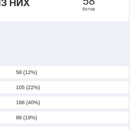
58
З НИХ
ботов
58 (12%)
105 (22%)
186 (40%)
88 (19%)