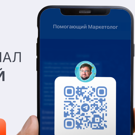
НАЛ
Й