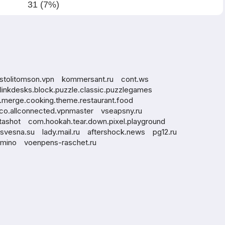
31 (7%)
stolitomson.vpn
kommersant.ru
cont.ws
linkdesks.block.puzzle.classic.puzzlegames
merge.cooking.theme.restaurant.food
co.allconnected.vpnmaster
vseapsny.ru
tashot
com.hookah.tear.down.pixel.playground
usvesna.su
lady.mail.ru
aftershock.news
pg12.ru
mino
voenpens-raschet.ru