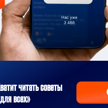
Нас уже
3 486
ватит читать советы
для всех»