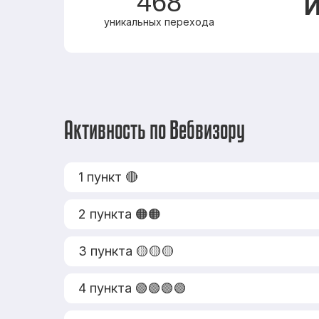
468
И
уникальных перехода
Активность по Вебвизору
1 пункт 🔴
2 пункта 🟠🟠
3 пункта 🟡🟡🟡
4 пункта 🟢🟢🟢🟢