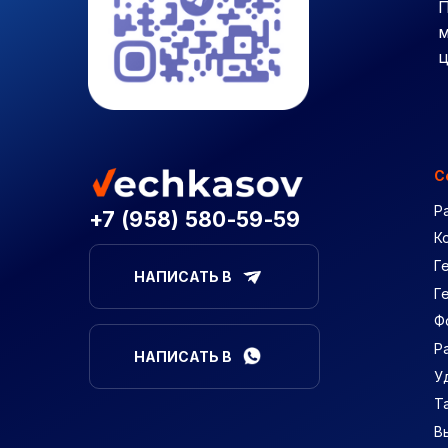
П
м
ц
С
Р
+7 (958) 580-59-59
К
Г
НАПИСАТЬ В
Г
Ф
Р
НАПИСАТЬ В
У
Т
В