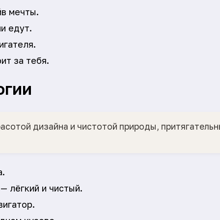
йв мечты.
и едут.
игателя.
ит за тебя.
огии
асотой дизайна и чистотой природы, притягатель
а.
— лёгкий и чистый.
вигатор.