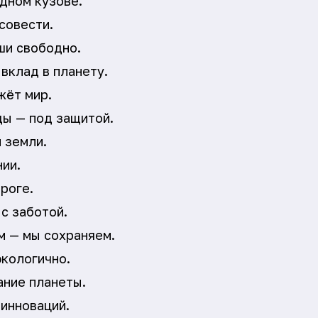
одном кузове.
совести.
ши свободно.
 вклад в планету.
жёт мир.
ы — под защитой.
 земли.
ии.
роге.
с заботой.
м — мы сохраняем.
экологично.
ание планеты.
 инноваций.