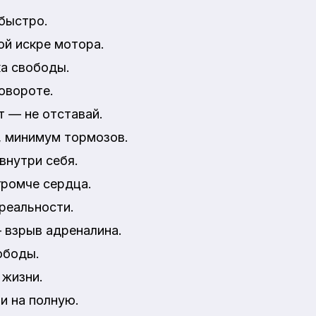
быстро.
ой искре мотора.
а свободы.
овороте.
т — не отставай.
 минимум тормозов.
внутри себя.
громче сердца.
реальности.
 взрыв адреналина.
ободы.
 жизни.
и на полную.