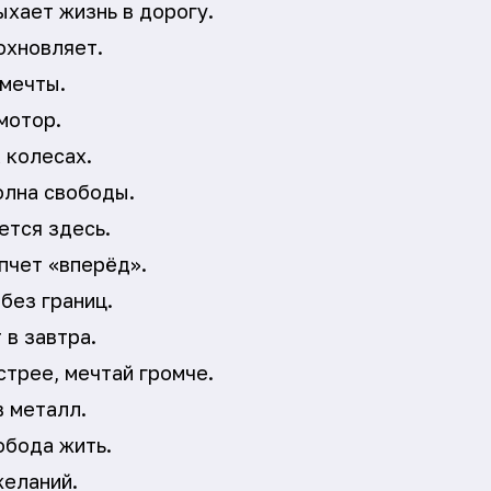
ыхает жизнь в дорогу.
охновляет.
 мечты.
мотор.
 колесах.
олна свободы.
ется здесь.
пчет «вперёд».
без границ.
 в завтра.
трее, мечтай громче.
в металл.
обода жить.
желаний.