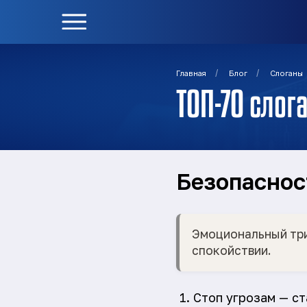
/
/
Главная
Блог
Слоганы
ТОП-70 сло
Безопаснос
Эмоциональный три
спокойствии.
Стоп угрозам — ст