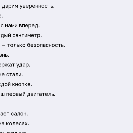
 дарим уверенность.
е.
 с нами вперед.
ждый сантиметр.
 — только безопасность.
знь.
ержат удар.
е стали.
ждой кнопке.
аш первый двигатель.
ает салон.
на колесах.