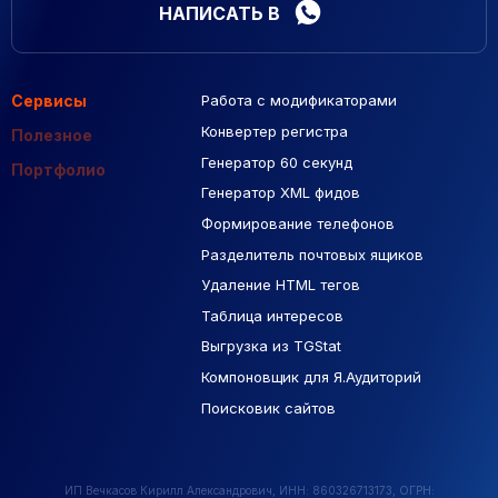
НАПИСАТЬ В
Сервисы
Работа с модификаторами
Подборка сайтов
Созданные сайты
Контекстная реклама
Конвертер регистра
Макеты Figma
Полезное
Генератор 60 секунд
База Яндекс Карты
Портфолио
Генератор XML фидов
РСЯ площадки
Формирование телефонов
Разделитель почтовых ящиков
Удаление HTML тегов
Таблица интересов
Выгрузка из TGStat
Компоновщик для Я.Аудиторий
Поисковик сайтов
ИП Вечкасов Кирилл Александрович, ИНН: 860326713173, ОГРН: