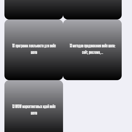
15 программ лояльности для вейп
13 методов продвижения вейп шопа:
шопа
сайт, реклама,…
13 WOW маркетинговых идей вейп
шопа