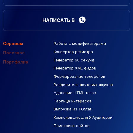
НАПИСАТЬ В
Сервисы
Работа с модификаторами
Подборка сайтов
Созданные сайты
Контекстная реклама
Конвертер регистра
Макеты Figma
Полезное
Генератор 60 секунд
База Яндекс Карты
Портфолио
Генератор XML фидов
РСЯ площадки
Формирование телефонов
Разделитель почтовых ящиков
Удаление HTML тегов
Таблица интересов
Выгрузка из TGStat
Компоновщик для Я.Аудиторий
Поисковик сайтов