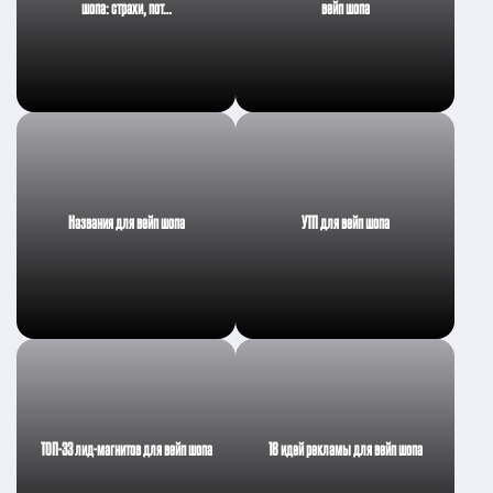
шопа: страхи, пот…
вейп шопа
Названия для вейп шопа
УТП для вейп шопа
ТОП-33 лид-магнитов для вейп шопа
18 идей рекламы для вейп шопа