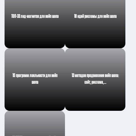
ТОП-33 лид-магнитов для вейп шопа
18 идей рекламы для вейп шопа
15 программ лояльности для вейп
13 методов продвижения вейп шопа:
шопа
сайт, реклама,…