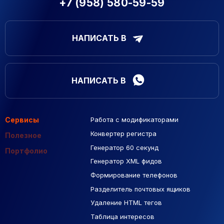
+7 (958) 580-59-59
НАПИСАТЬ В
НАПИСАТЬ В
Сервисы
Работа с модификаторами
Подборка сайтов
Созданные сайты
Контекстная реклама
Конвертер регистра
Макеты Figma
Полезное
Генератор 60 секунд
База Яндекс Карты
Портфолио
Генератор XML фидов
РСЯ площадки
Формирование телефонов
Разделитель почтовых ящиков
Удаление HTML тегов
Таблица интересов