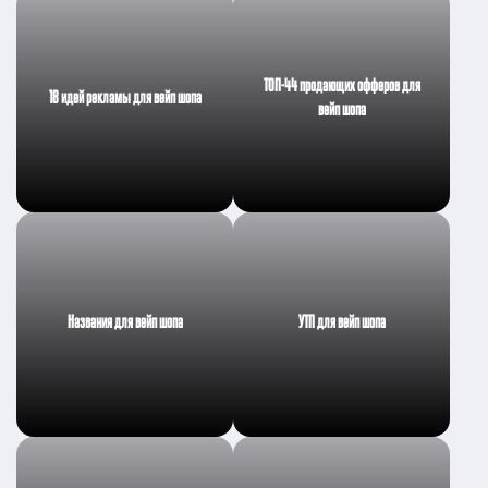
ТОП-44 продающих офферов для
18 идей рекламы для вейп шопа
вейп шопа
Названия для вейп шопа
УТП для вейп шопа