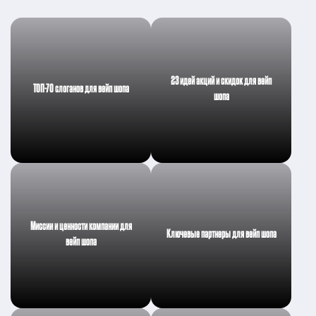
23 идей акций и скидок для вейп
ТОП-70 слоганов для вейп шопа
шопа
Миссии и ценности компании для
Ключевые партнеры для вейп шопа
вейп шопа