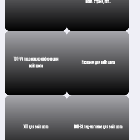
шопа: страхи, пот…
ТОП-44 продающих офферов для
Названия для вейп шопа
вейп шопа
УТП для вейп шопа
ТОП-33 лид-магнитов для вейп шопа