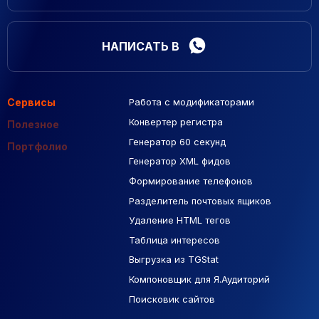
НАПИСАТЬ В
Сервисы
Работа с модификаторами
Подборка сайтов
Созданные сайты
Контекстная реклама
Конвертер регистра
Макеты Figma
Полезное
Генератор 60 секунд
База Яндекс Карты
Портфолио
Генератор XML фидов
РСЯ площадки
Формирование телефонов
Разделитель почтовых ящиков
Удаление HTML тегов
Таблица интересов
Выгрузка из TGStat
Компоновщик для Я.Аудиторий
Поисковик сайтов