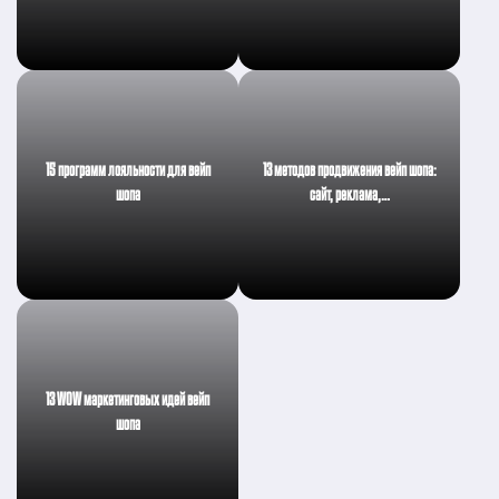
15 программ лояльности для вейп
13 методов продвижения вейп шопа:
шопа
сайт, реклама,…
13 WOW маркетинговых идей вейп
шопа