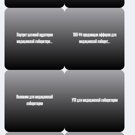
Портрет целевой аудитории
ТОП-44 продающих офферов для
медицинской лаборатори…
медицинской лаборат…
Названия для медицинской
УТП для медицинской лаборатории
лаборатории