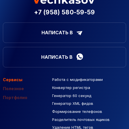
+7 (958) 580-59-59
НАПИСАТЬ В
НАПИСАТЬ В
Сервисы
Работа с модификаторами
Подборка сайтов
Созданные сайты
Контекстная реклама
Конвертер регистра
Макеты Figma
Полезное
Генератор 60 секунд
База Яндекс Карты
Портфолио
Генератор XML фидов
РСЯ площадки
Формирование телефонов
Разделитель почтовых ящиков
Удаление HTML тегов