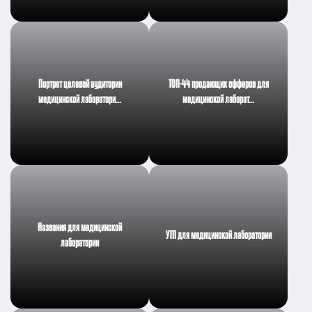
Портрет целевой аудитории
ТОП-44 продающих офферов для
медицинской лаборатори…
медицинской лаборат…
Названия для медицинской
УТП для медицинской лаборатории
лаборатории