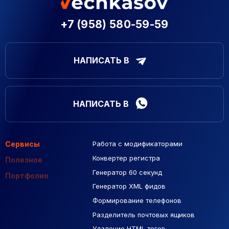
+7 (958) 580-59-59
НАПИСАТЬ В
НАПИСАТЬ В
Сервисы
Работа с модификаторами
Подборка сайтов
Созданные сайты
Контекстная реклама
Конвертер регистра
Макеты Figma
Полезное
Генератор 60 секунд
База Яндекс Карты
Портфолио
Генератор XML фидов
РСЯ площадки
Формирование телефонов
Разделитель почтовых ящиков
Удаление HTML тегов