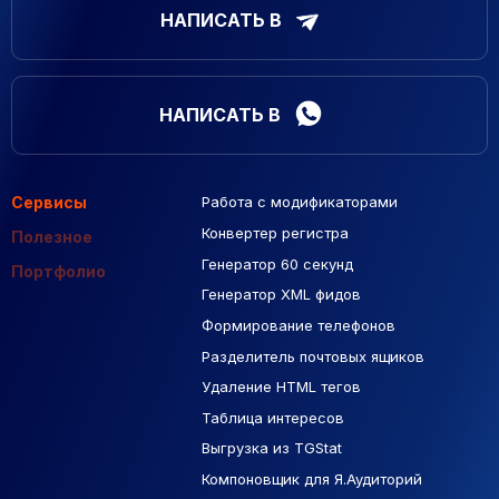
НАПИСАТЬ В
НАПИСАТЬ В
Сервисы
Работа с модификаторами
Подборка сайтов
Созданные сайты
Контекстная реклама
Конвертер регистра
Макеты Figma
Полезное
Генератор 60 секунд
База Яндекс Карты
Портфолио
Генератор XML фидов
РСЯ площадки
Формирование телефонов
Разделитель почтовых ящиков
Удаление HTML тегов
Таблица интересов
Выгрузка из TGStat
Компоновщик для Я.Аудиторий