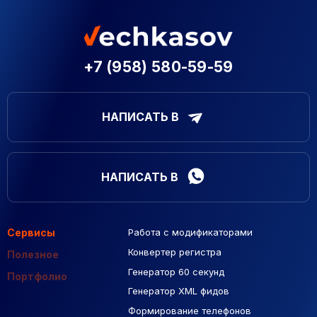
+7 (958) 580-59-59
НАПИСАТЬ В
НАПИСАТЬ В
Сервисы
Работа с модификаторами
Подборка сайтов
Созданные сайты
Контекстная реклама
Конвертер регистра
Макеты Figma
Полезное
Генератор 60 секунд
База Яндекс Карты
Портфолио
Генератор XML фидов
РСЯ площадки
Формирование телефонов