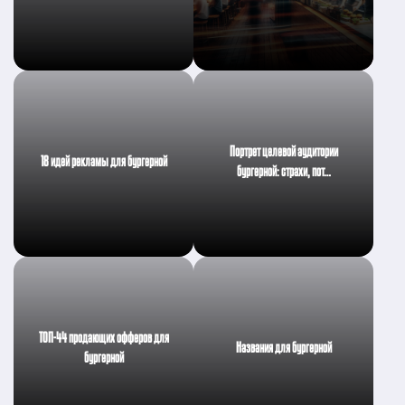
Портрет целевой аудитории
18 идей рекламы для бургерной
бургерной: страхи, пот…
ТОП-44 продающих офферов для
Названия для бургерной
бургерной