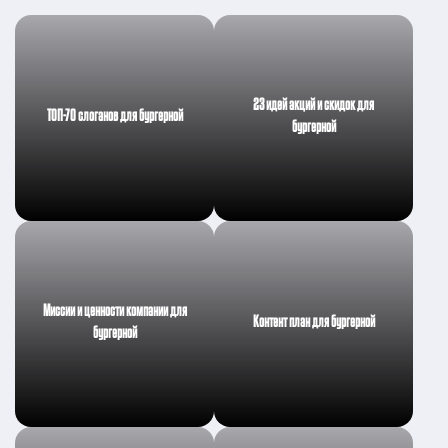
23 идей акций и скидок для
ТОП-70 слоганов для бургерной
бургерной
Миссии и ценности компании для
Контент план для бургерной
бургерной