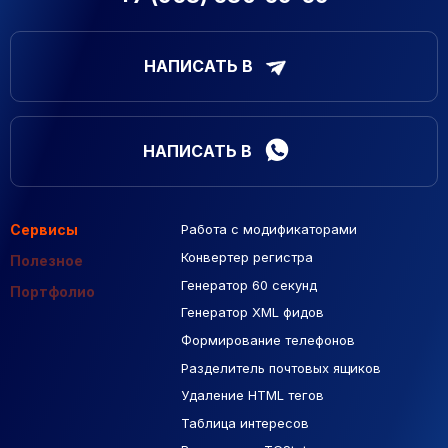
НАПИСАТЬ В
НАПИСАТЬ В
Сервисы
Работа с модификаторами
Подборка сайтов
Созданные сайты
Контекстная реклама
Конвертер регистра
Макеты Figma
Полезное
Генератор 60 секунд
База Яндекс Карты
Портфолио
Генератор XML фидов
РСЯ площадки
Формирование телефонов
Разделитель почтовых ящиков
Удаление HTML тегов
Таблица интересов