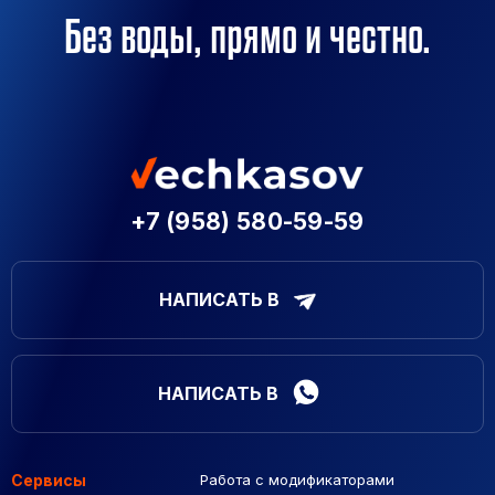
Без воды, прямо и честно.
+7 (958) 580-59-59
НАПИСАТЬ В
НАПИСАТЬ В
Сервисы
Работа с модификаторами
Подборка сайтов
Созданные сайты