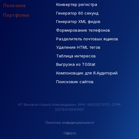
Контекстная реклама
Конвертер регистра
Макеты Figma
Полезное
Генератор 60 секунд
База Яндекс Карты
Портфолио
Генератор XML фидов
РСЯ площадки
Формирование телефонов
Разделитель почтовых ящиков
Удаление HTML тегов
Таблица интересов
Выгрузка из TGStat
Компоновщик для Я.Аудиторий
Поисковик сайтов
ИП Вечкасов Кирилл Александрович, ИНН: 860326713173, ОГРН:
323784700359197
Политика конфиденциальности
Офферта