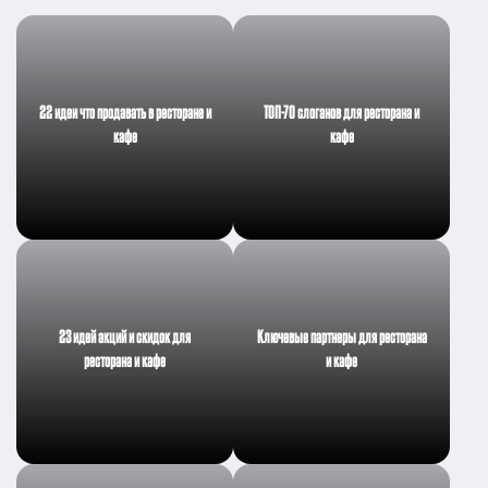
22 идеи что продавать в ресторане и
ТОП-70 слоганов для ресторана и
кафе
кафе
23 идей акций и скидок для
Ключевые партнеры для ресторана
ресторана и кафе
и кафе