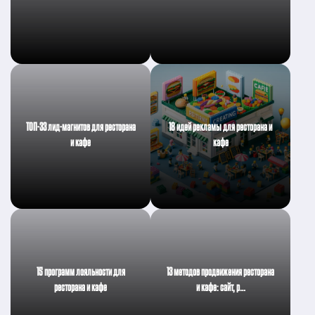
ТОП-33 лид-магнитов для ресторана
18 идей рекламы для ресторана и
и кафе
кафе
15 программ лояльности для
13 методов продвижения ресторана
ресторана и кафе
и кафе: сайт, р…