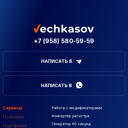
+7 (958) 580-59-59
НАПИСАТЬ В
НАПИСАТЬ В
Сервисы
Работа с модификаторами
Подборка сайтов
Созданные сайты
Контекстная реклама
Конвертер регистра
Макеты Figma
Полезное
Генератор 60 секунд
База Яндекс Карты
Портфолио