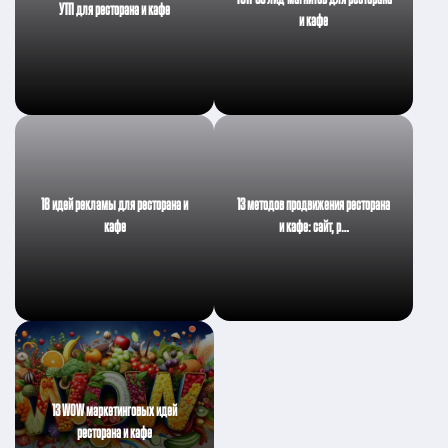
УТП для ресторана и кафе
и кафе
18 идей рекламы для ресторана и
13 методов продвижения ресторана
кафе
и кафе: сайт, р…
13 WOW маркетинговых идей
ресторана и кафе