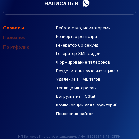
НАПИСАТЬ В
Сервисы
Работа с модификаторами
Подборка сайтов
Созданные сайты
Контекстная реклама
Конвертер регистра
Макеты Figma
Полезное
Генератор 60 секунд
База Яндекс Карты
Портфолио
Генератор XML фидов
РСЯ площадки
Формирование телефонов
Разделитель почтовых ящиков
Удаление HTML тегов
Таблица интересов
Выгрузка из TGStat
Компоновщик для Я.Аудиторий
Поисковик сайтов
ИП Вечкасов Кирилл Александрович, ИНН: 860326713173, ОГРН: