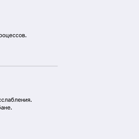
роцессов.
сслабления.
бане.