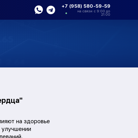
+7 (958) 580-59-59
на связи с 9:00 до
21:00
ердца"
лияют на здоровье
, улучшении
леваний.