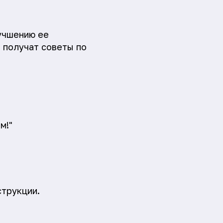
учшению ее
и получат советы по
м!"
струкции.