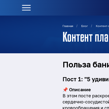
/
/
Главная
Блог
Контент-
Контент пла
Польза бан
Пост 1: "5 удив
📌
Описание
В этом посте раскро
сердечно-сосудистой
кровообращения и сп