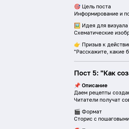
🎯
Цель поста
Информирование и п
🖼️
Идея для визуала
Схематические изобр
👉
Призыв к действи
"Расскажите, какие б
Пост 5: "Как со
📌
Описание
Даем рецепты создан
Читатели получат со
🎬
Формат
Сторис с пошаговым