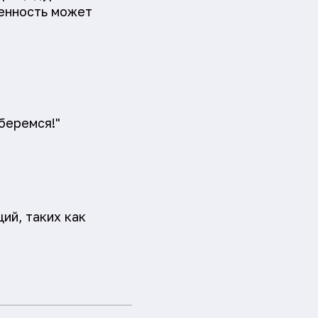
ценность может
беремся!"
ий, таких как