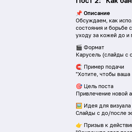
Пост 2: "Как ба
📌
Описание
Обсуждаем, как испо
состояния и борьбе с
уходу за кожей до и 
🎬
Формат
Карусель (слайды с 
🧲
Пример подачи
"Хотите, чтобы ваша
🎯
Цель поста
Привлечение новой а
🖼️
Идея для визуала
Слайды с до/после э
👉
Призыв к действи