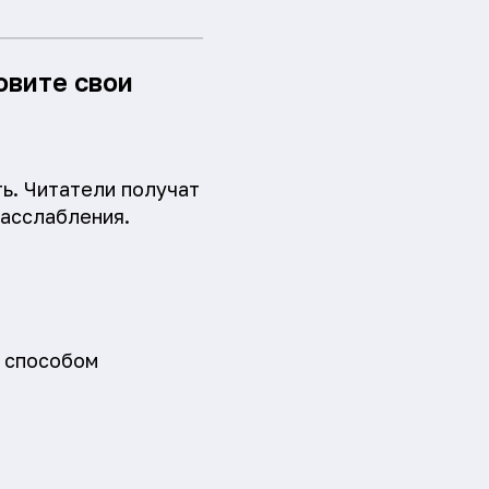
овите свои
ть. Читатели получат
расслабления.
м способом