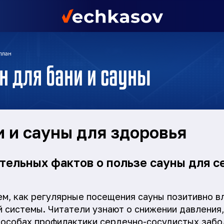
план
н для бани и сауны
и и сауны для здоровья
ительных фактов о пользе сауны для с
ем, как регулярные посещения сауны позитивно в
 системы. Читатели узнают о снижении давления
особах профилактики сердечно-сосудистых забо