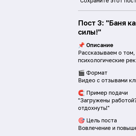
"Сохраните этот пос
Пост 3: "Баня к
силы!"
📌
Описание
Рассказываем о том, 
психологические рек
🎬
Формат
Видео с отзывами кл
🧲
Пример подачи
"Загружены работой?
отдохнуть!"
🎯
Цель поста
Вовлечение и повыш