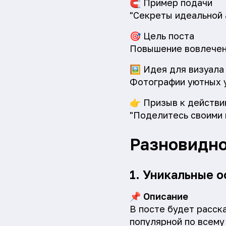
🧲
Пример подачи
"Секреты идеальной 
🎯
Цель поста
Повышение вовлеченн
🖼️
Идея для визуала
Фотографии уютных у
👉
Призыв к действи
"Поделитесь своими 
Разновидно
1. Уникальные 
📌
Описание
В посте будет расск
популярной по всему