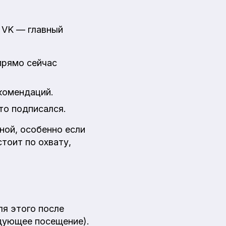
и VK — главный
прямо сейчас
комендаций.
то подписался.
ной, особенно если
стоит по охвату,
ля этого после
едующее посещение).