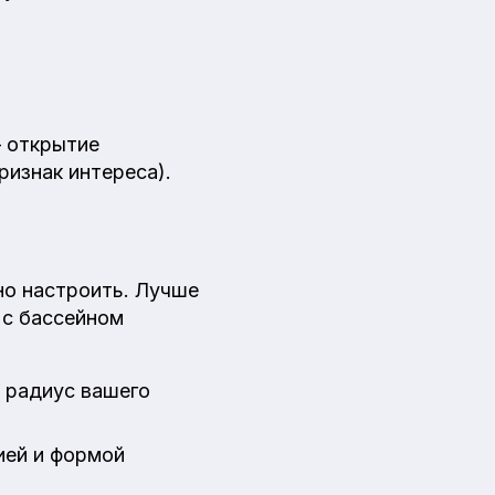
— открытие
ризнак интереса).
но настроить. Лучше
 с бассейном
а радиус вашего
ией и формой