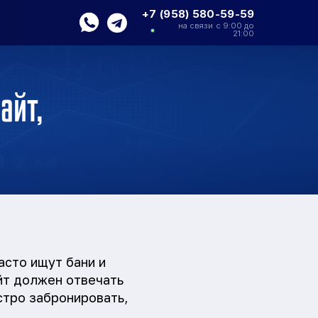
+7 (958) 580-59-59
на связи с 9:00 до
21:00
айт,
асто ищут бани и
айт должен отвечать
стро забронировать,