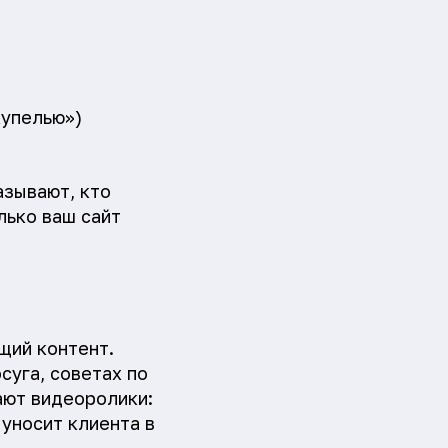
купелью»)
азывают, кто
лько ваш сайт
щий контент.
суга, советах по
ают видеоролики:
 уносит клиента в