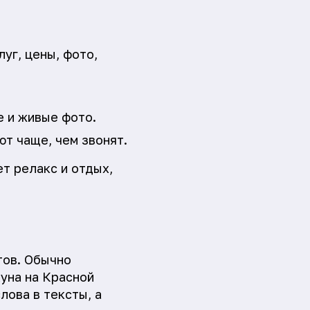
уг, цены, фото,
е и живые фото.
т чаще, чем звонят.
т релакс и отдых,
тов. Обычно
уна на Красной
лова в тексты, а