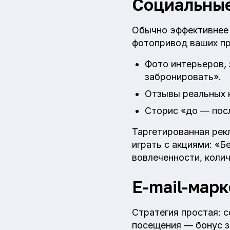
Социальные
Обычно эффективнее р
фотопривод ваших пр
Фото интерьеров,
забронировать».
Отзывы реальных к
Сторис «до — посл
Таргетированная рекл
играть с акциями: «Б
вовлеченности, колич
E-mail-мар
Стратегия простая: с
посещения — бонус з