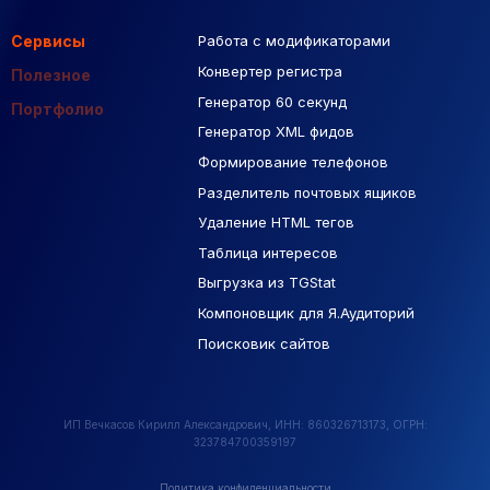
Сервисы
Работа с модификаторами
Подборка сайтов
Созданные сайты
Контекстная реклама
Конвертер регистра
Макеты Figma
Полезное
Генератор 60 секунд
База Яндекс Карты
Портфолио
Генератор XML фидов
РСЯ площадки
Формирование телефонов
Разделитель почтовых ящиков
Удаление HTML тегов
Таблица интересов
Выгрузка из TGStat
Компоновщик для Я.Аудиторий
Поисковик сайтов
ИП Вечкасов Кирилл Александрович, ИНН: 860326713173, ОГРН:
323784700359197
Политика конфиденциальности