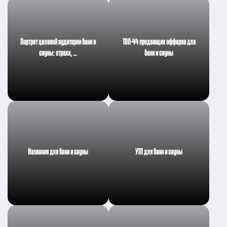
Портрет целевой аудитории бани и
ТОП-44 продающих офферов для
сауны: страхи, …
бани и сауны
Названия для бани и сауны
УТП для бани и сауны