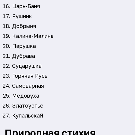
Царь-Баня
Рушник
Добрыня
Калина-Малина
Парушка
Дубрава
Сударушка
Горячая Русь
Самоварная
Медовуха
Златоустье
КупальскаЯ
Природная стихия