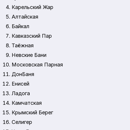
Карельский Жар
Алтайская
Байкал
Кавказский Пар
Таёжная
Невские Бани
Московская Парная
ДонБаня
Енисей
Ладога
Камчатская
Крымский Берег
Селигер