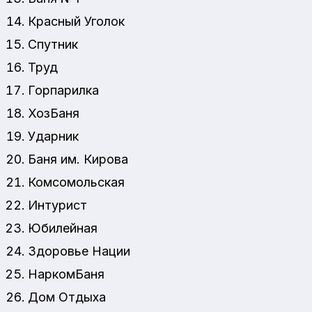
Красный Уголок
Спутник
Труд
Горпарилка
ХозБаня
Ударник
Баня им. Кирова
Комсомольская
Интурист
Юбилейная
Здоровье Нации
НаркомБаня
Дом Отдыха