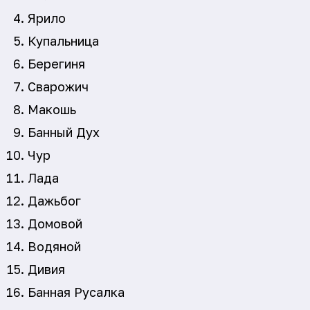
Ярило
Купальница
Берегиня
Сварожич
Макошь
Банный Дух
Чур
Лада
Дажьбог
Домовой
Водяной
Дивия
Банная Русалка