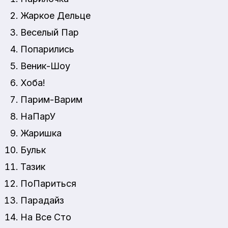
Жаркое Дельце
Веселый Пар
Попарились
Веник-Шоу
Хоба!
Парим-Варим
НаПарУ
Жаришка
Бульк
Тазик
ПоПариться
Парадайз
На Все Сто