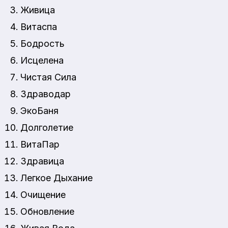
Живица
Витаспа
Бодрость
Исцелена
Чистая Сила
Здраводар
ЭкоБаня
Долголетие
ВитаПар
Здравица
Легкое Дыхание
Очищение
Обновление