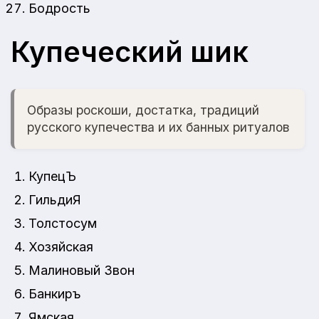
Бодрость
Купеческий шик
Образы роскоши, достатка, традиций
русского купечества и их банных ритуалов
КупецЪ
ГильдиЯ
Толстосум
Хозяйская
Малиновый Звон
Банкиръ
Ямская