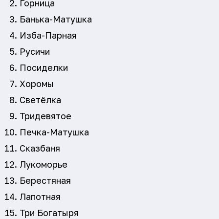
Горница
Банька-Матушка
Изба-Парная
Русичи
Посиделки
Хоромы
Светёлка
Тридевятое
Печка-Матушка
Сказбаня
Лукоморье
Берестяная
Лапотная
Три Богатыря