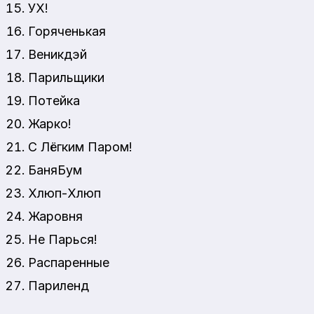
УХ!
Горяченькая
Веникдэй
Парильщики
Потейка
Жарко!
С Лёгким Паром!
БаняБум
Хлюп-Хлюп
Жаровня
Не Парься!
Распаренные
Париленд