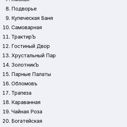
Подворье
Купеческая Баня
Самоварная
ТрактирЪ
Гостиный Двор
Хрустальный Пар
ЗолотникЪ
Парные Палаты
Обломовъ
Трапеза
Караванная
Чайная Роза
Богатейская