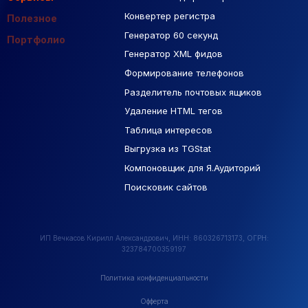
Контекстная реклама
Конвертер регистра
Макеты Figma
Полезное
Генератор 60 секунд
База Яндекс Карты
Портфолио
Генератор XML фидов
РСЯ площадки
Формирование телефонов
Разделитель почтовых ящиков
Удаление HTML тегов
Таблица интересов
Выгрузка из TGStat
Компоновщик для Я.Аудиторий
Поисковик сайтов
ИП Вечкасов Кирилл Александрович, ИНН: 860326713173, ОГРН:
323784700359197
Политика конфиденциальности
Офферта