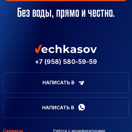
Без воды, прямо и честно.
+7 (958) 580-59-59
НАПИСАТЬ В
НАПИСАТЬ В
Сервисы
Работа с модификаторами
Подборка сайтов
Созданные сайты