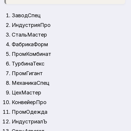
ЗаводСпец
ИндустрияПро
СтальМастер
ФабрикаФорм
ПромКомбинат
ТурбинаТекс
ПромГигант
МеханикаСпец
ЦехМастер
КонвейерПро
ПромОдежда
ИндустриалЪ