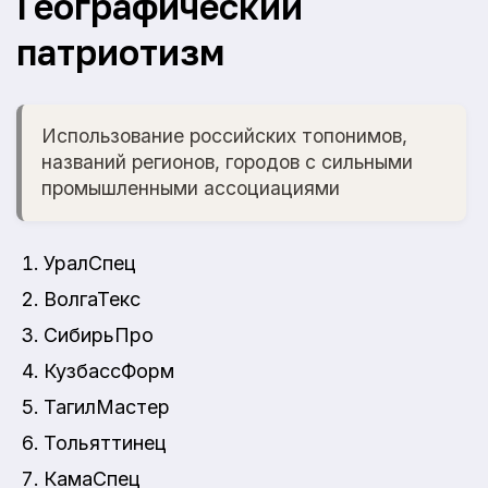
Географический
патриотизм
Использование российских топонимов,
названий регионов, городов с сильными
промышленными ассоциациями
УралСпец
ВолгаТекс
СибирьПро
КузбассФорм
ТагилМастер
Тольяттинец
КамаСпец