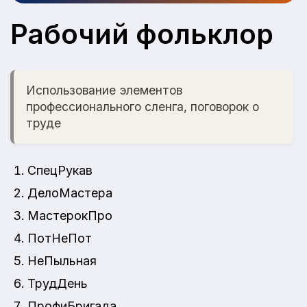
Рабочий фольклор
Использование элементов
профессионального сленга, поговорок о
труде
СпецРукав
ДелоМастера
МастерокПро
ПотНеПот
НеПыльная
ТрудДень
ПрофиБригада