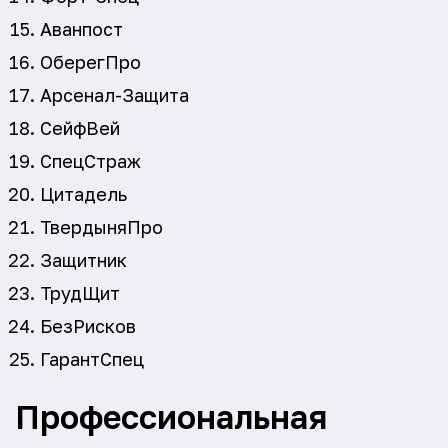
Аванпост
ОберегПро
Арсенал-Защита
СейфВей
СпецСтраж
Цитадель
ТвердыняПро
Защитник
ТрудЩит
БезРисков
ГарантСпец
Профессиональная