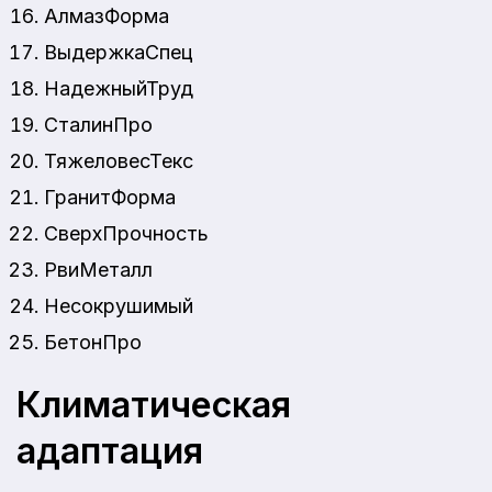
АлмазФорма
ВыдержкаСпец
НадежныйТруд
СталинПро
ТяжеловесТекс
ГранитФорма
СверхПрочность
РвиМеталл
Несокрушимый
БетонПро
Климатическая
адаптация