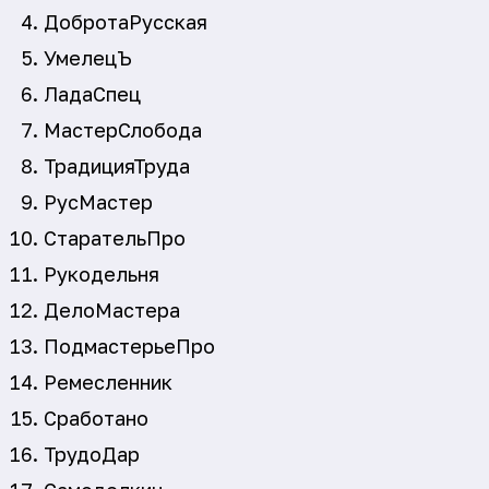
ДобротаРусская
УмелецЪ
ЛадаСпец
МастерСлобода
ТрадицияТруда
РусМастер
СтарательПро
Рукодельня
ДелоМастера
ПодмастерьеПро
Ремесленник
Сработано
ТрудоДар