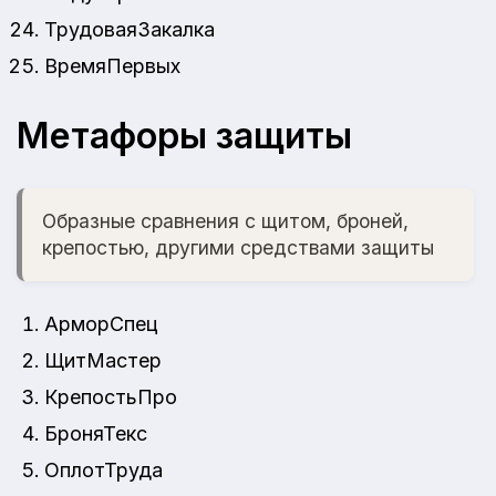
ТрудоваяЗакалка
ВремяПервых
Метафоры защиты
Образные сравнения с щитом, броней,
крепостью, другими средствами защиты
АрморСпец
ЩитМастер
КрепостьПро
БроняТекс
ОплотТруда