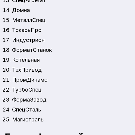
СпецАгрегат
Домна
МеталлСпец
ТокарьПро
Индустрион
ФорматСтанок
Котельная
ТехПривод
ПромДинамо
ТурбоСпец
ФормаЗавод
СпецСталь
Магистраль