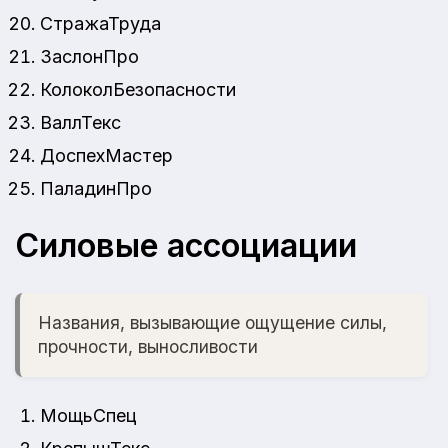
СтражаТруда
ЗаслонПро
КолоколБезопасности
ВаллТекс
ДоспехМастер
ПаладинПро
Силовые ассоциации
Названия, вызывающие ощущение силы,
прочности, выносливости
МощьСпец