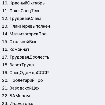
КрасныйОктябрь
СоюзСпецТекс
ТрудоваяСлава
ПланПеревыполнен
МагнитогорскПро
СтальнойВек
Комбинат
ТрудоваяДоблесть
ЗаветТруда
СпецОдеждаСССР
ПролетарийПро
ЗаводскойЦех
БАМпром
Индустриал