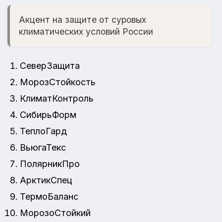
Акцент на защите от суровых
климатических условий России
СеверЗащита
МорозСтойкость
КлиматКонтроль
СибирьФорм
ТеплоГард
ВьюгаТекс
ПолярникПро
АрктикСпец
ТермоБаланс
МорозоСтойкий