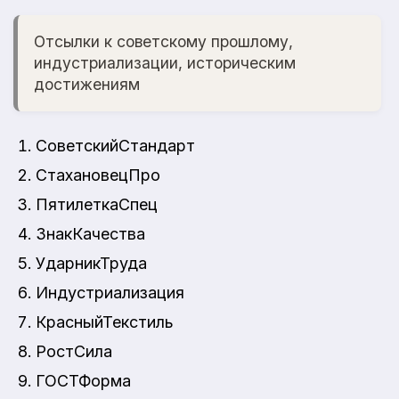
Отсылки к советскому прошлому,
индустриализации, историческим
достижениям
СоветскийСтандарт
СтахановецПро
ПятилеткаСпец
ЗнакКачества
УдарникТруда
Индустриализация
КрасныйТекстиль
РостСила
ГОСТФорма