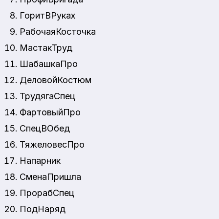
ГоритВРуках
РабочаяКосточка
МастакТруд
ШабашкаПро
ДеловойКостюм
ТрудягаСпец
ФартовыйПро
СпецВОбед
ТяжеловесПро
Напарник
СменаПришла
ПрорабСпец
ПодНаряд