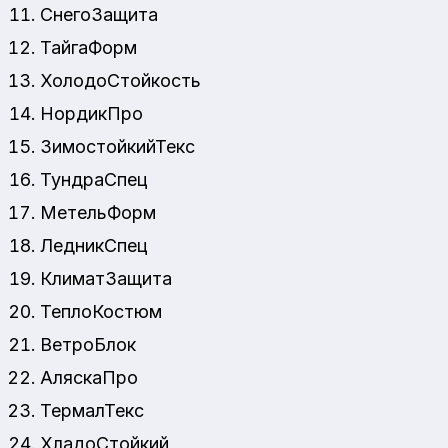
СнегоЗащита
ТайгаФорм
ХолодоСтойкость
НордикПро
ЗимостойкийТекс
ТундраСпец
МетельФорм
ЛедникСпец
КлиматЗащита
ТеплоКостюм
ВетроБлок
АляскаПро
ТермалТекс
ХладоСтойкий