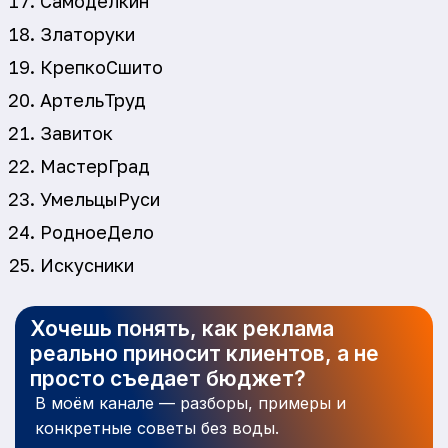
Самоделкин
Златоруки
КрепкоСшито
АртельТруд
Завиток
МастерГрад
УмельцыРуси
РодноеДело
Искусники
Хочешь понять, как реклама
реально приносит клиентов, а не
просто съедает бюджет?
В моём канале — разборы, примеры и
конкретные советы без воды.