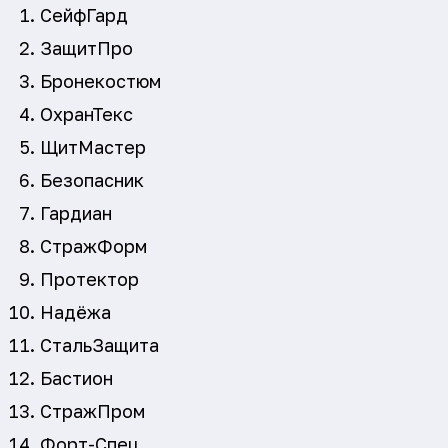
СейфГард
ЗащитПро
Бронекостюм
ОхранТекс
ЩитМастер
Безопасник
Гардиан
СтражФорм
Протектор
Надёжа
СтальЗащита
Бастион
СтражПром
Форт-Спец