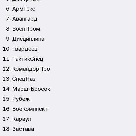
АрмТекс
Авангард
ВоенПром
Дисциплина
Гвардеец
ТактикСпец
КомандорПро
СпецНаз
Марш-Бросок
Рубеж
БоеКомплект
Караул
Застава