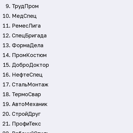
ТрудПром
МедСпец
РемесЛига
СпецБригада
ФормаДела
ПромКостюм
ДоброДоктор
НефтеСпец
СтальМонтаж
ТермоСвар
АвтоМеханик
СтройДруг
ПрофиТекс