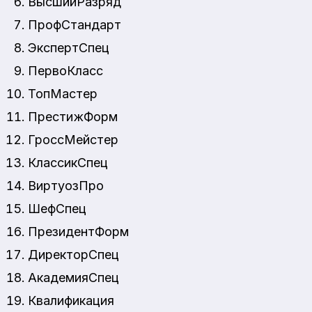
ВысшийРазряд
ПрофСтандарт
ЭкспертСпец
ПервоКласс
ТопМастер
ПрестижФорм
ГроссМейстер
КлассикСпец
ВиртуозПро
ШефСпец
ПрезидентФорм
ДиректорСпец
АкадемияСпец
Квалификация