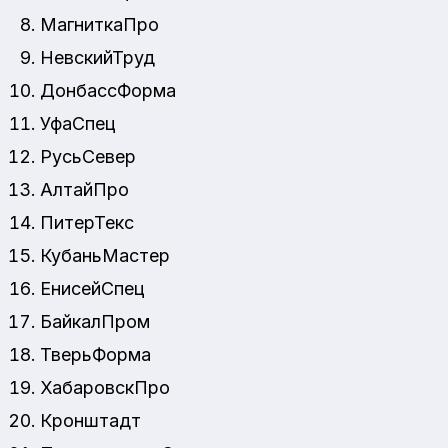
МагниткаПро
НевскийТруд
ДонбассФорма
УфаСпец
РусьСевер
АлтайПро
ПитерТекс
КубаньМастер
ЕнисейСпец
БайкалПром
ТверьФорма
ХабаровскПро
Кронштадт