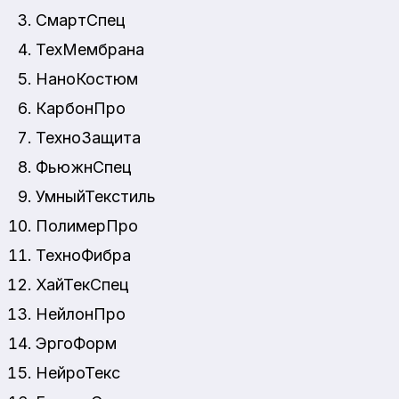
СмартСпец
ТехМембрана
НаноКостюм
КарбонПро
ТехноЗащита
ФьюжнСпец
УмныйТекстиль
ПолимерПро
ТехноФибра
ХайТекСпец
НейлонПро
ЭргоФорм
НейроТекс