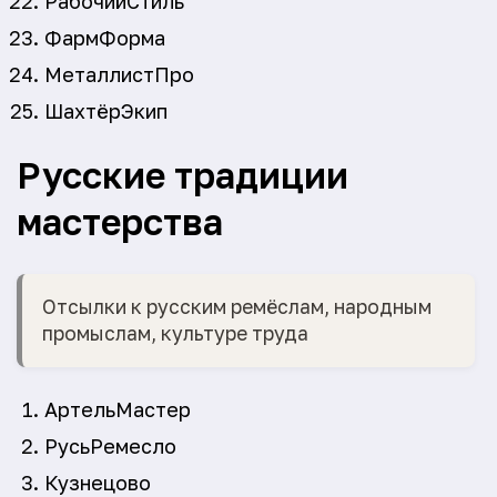
РабочийСтиль
ФармФорма
МеталлистПро
ШахтёрЭкип
Русские традиции
мастерства
Отсылки к русским ремёслам, народным
промыслам, культуре труда
АртельМастер
РусьРемесло
Кузнецово