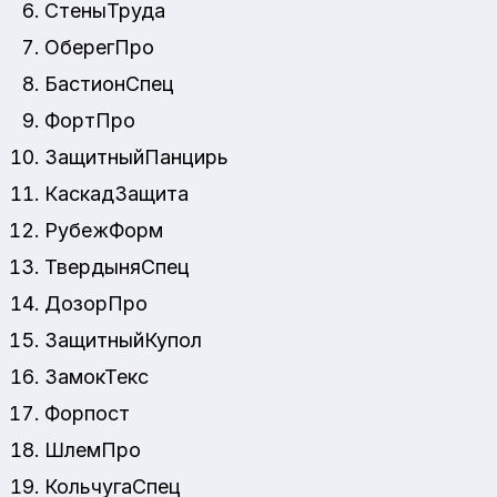
СтеныТруда
ОберегПро
БастионСпец
ФортПро
ЗащитныйПанцирь
КаскадЗащита
РубежФорм
ТвердыняСпец
ДозорПро
ЗащитныйКупол
ЗамокТекс
Форпост
ШлемПро
КольчугаСпец