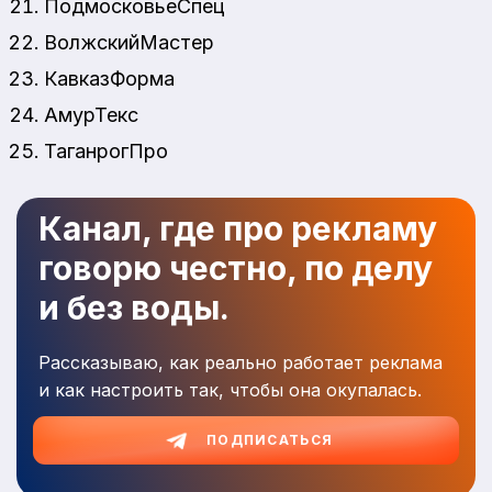
ПодмосковьеСпец
ВолжскийМастер
КавказФорма
АмурТекс
ТаганрогПро
Канал, где про рекламу
говорю честно, по делу
и без воды.
Рассказываю, как реально работает реклама
и как настроить так, чтобы она окупалась.
ПОДПИСАТЬСЯ