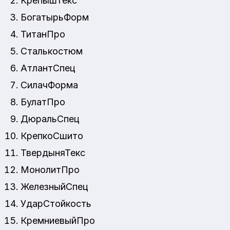
КрепышТекс
БогатырьФорм
ТитанПро
Сталькостюм
АтлантСпец
СилачФорма
БулатПро
ДюральСпец
КрепкоСшито
ТвердыняТекс
МонолитПро
ЖелезныйСпец
УдарСтойкость
КремниевыйПро