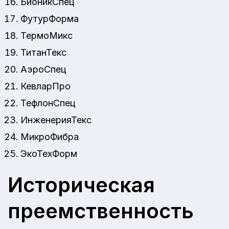
БионикСпец
ФутурФорма
ТермоМикс
ТитанТекс
АэроСпец
КевларПро
ТефлонСпец
ИнженерияТекс
МикроФибра
ЭкоТехФорм
Историческая
преемственность