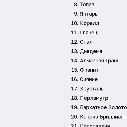
Топаз
Янтарь
Коралл
Глянец
Опал
Диадема
Алмазная Грань
Фианит
Сияние
Хрусталь
Перламутр
Бархатное Золото
Каприз Бриллиант
Кристаллия