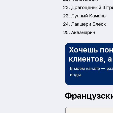
Драгоценный Штр
Лунный Камень
Лакшери Блеск
Аквамарин
Хочешь пон
клиентов, 
В моём канале — ра
воды.
Французск