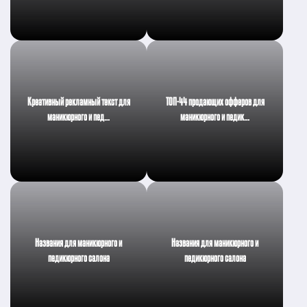
Креативный рекламный текст для
ТОП-44 продающих офферов для
маникюрного и пед…
маникюрного и педик…
Названия для маникюрного и
Названия для маникюрного и
педикюрного салона
педикюрного салона