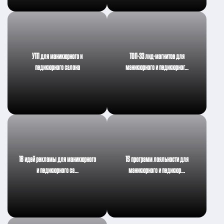
УТП для маникюрного и
ТОП-33 лид-магнитов для
педикюрного салона
маникюрного и педикюрног…
18 идей рекламы для маникюрного
15 программ лояльности для
и педикюрного са…
маникюрного и педикюр…