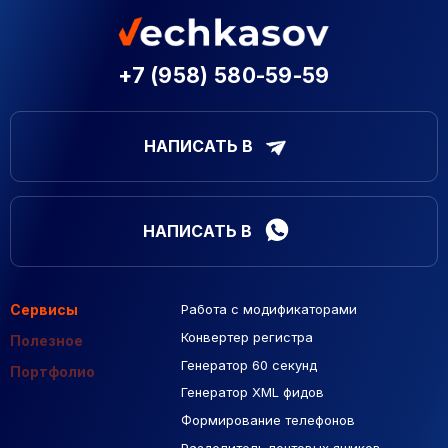
+7 (958) 580-59-59
НАПИСАТЬ В
НАПИСАТЬ В
Сервисы
Работа с модификаторами
Подборка сайтов
Созданные сайты
Контекстная реклама
Конвертер регистра
Макеты Figma
Полезное
Генератор 60 секунд
База Яндекс Карты
Портфолио
Генератор XML фидов
РСЯ площадки
Формирование телефонов
Разделитель почтовых ящиков