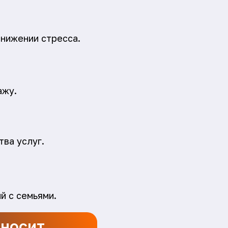
снижении стресса.
ажу.
тва услуг.
й с семьями.
иносит