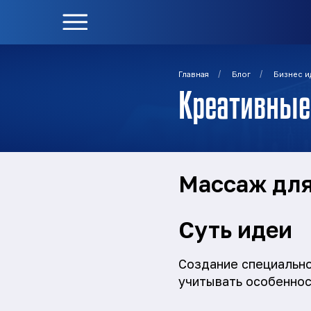
/
/
Главная
Блог
Бизнес и
Креативные
Массаж для
Суть идеи
Создание специальн
учитывать особеннос