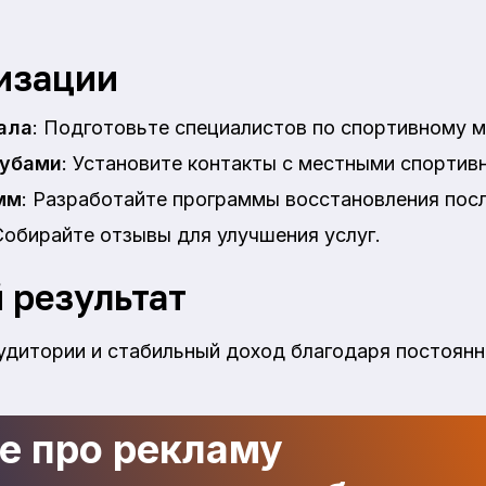
изации
ала
: Подготовьте специалистов по спортивному 
лубами
: Установите контакты с местными спортив
мм
: Разработайте программы восстановления посл
Собирайте отзывы для улучшения услуг.
 результат
удитории и стабильный доход благодаря постоян
де про рекламу