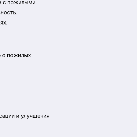
е с пожилыми.
сность.
ях.
е о пожилых
сации и улучшения