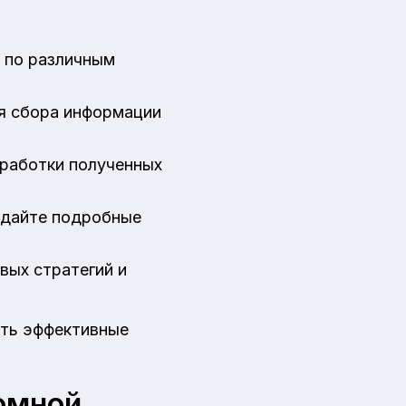
ы по различным
ля сбора информации
бработки полученных
здайте подробные
вых стратегий и
ать эффективные
омной