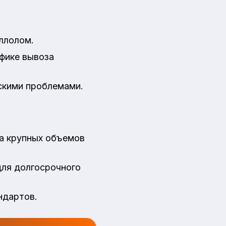
ллолом.
афике вывоза
скими проблемами.
за крупных объемов
для долгосрочного
ндартов.