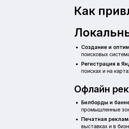
Как прив
Локальны
Создание и опти
поисковых система
Регистрация в Я
поисках и на карта
Офлайн ре
Билборды и банн
промышленные зон
Печатная реклам
выставках и в биз