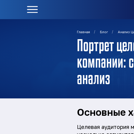
/
/
Главная
Блог
Анализ Ц
Портрет це
компании: с
анализ
Основные х
Целевая аудитория м