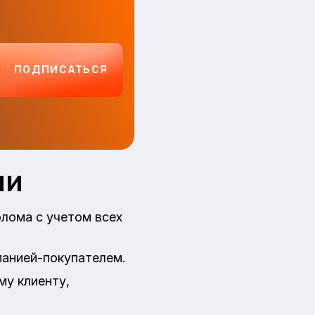
ПОДПИСАТЬСЯ
ии
олома с учетом всех
панией-покупателем.
му клиенту,