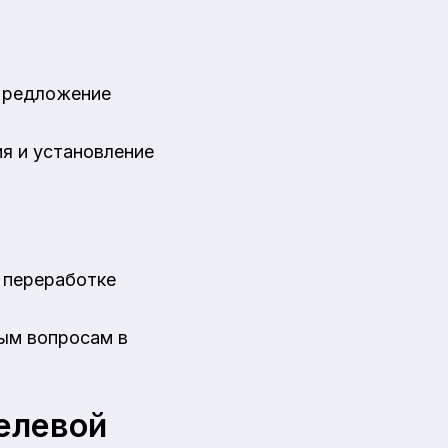
Предложение
ия и установление
о переработке
ным вопросам в
целевой