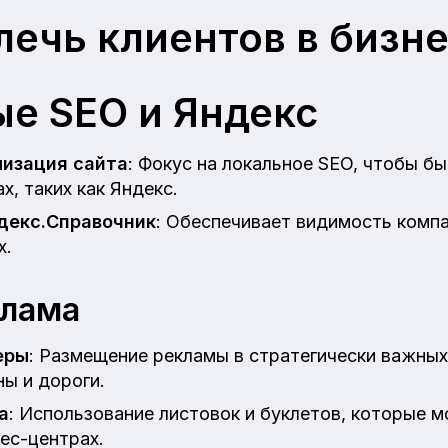
лечь клиентов в бизн
е SEO и Яндекс
мизация сайта
: Фокус на локальное SEO, чтобы б
х, таких как Яндекс.
ндекс.Справочник
: Обеспечивает видимость компа
х.
клама
еры
: Размещение рекламы в стратегически важных 
ы и дороги.
а
: Использование листовок и буклетов, которые 
нес-центрах.