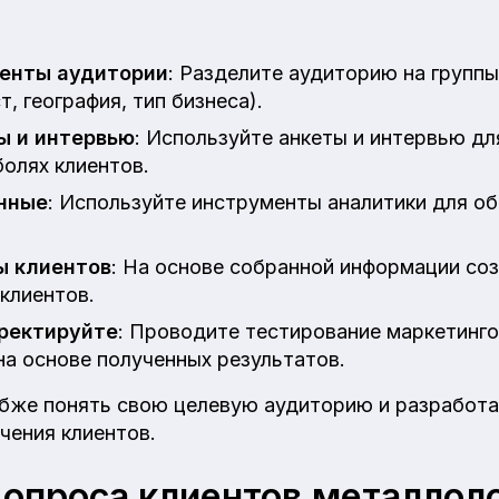
енты аудитории
: Разделите аудиторию на групп
, география, тип бизнеса).
ы и интервью
: Используйте анкеты и интервью д
болях клиентов.
нные
: Используйте инструменты аналитики для о
ы клиентов
: На основе собранной информации со
клиентов.
рректируйте
: Проводите тестирование маркетинго
на основе полученных результатов.
убже понять свою целевую аудиторию и разработ
чения клиентов.
 опроса клиентов металлол