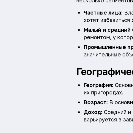
несколько сегментов
Частные лица
: Вл
хотят избавиться 
Малый и средний
ремонтом, у кото
Промышленные п
значительные объ
Географиче
География
: Основ
их пригородах.
Возраст
: В основ
Доход
: Средний и
варьируется в зав