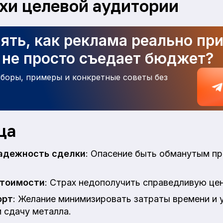
ахи целевой аудитории
ять, как реклама реально пр
а не просто съедает бюджет?
зборы, примеры и конкретные советы без
ца
надежность сделки
: Опасение быть обманутым пр
стоимости
: Страх недополучить справедливую це
орт
: Желание минимизировать затраты времени и 
 сдачу металла.