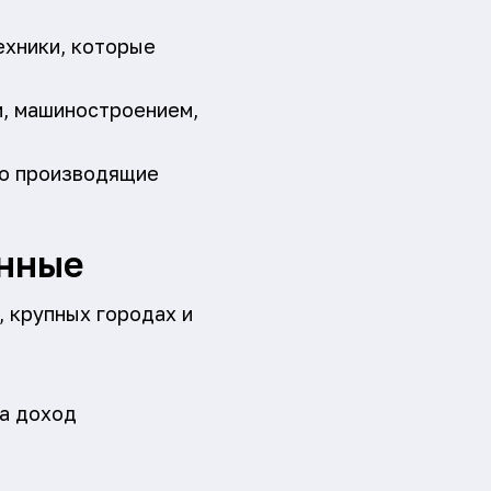
ехники, которые
м, машиностроением,
но производящие
анные
 крупных городах и
са доход