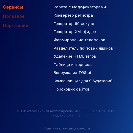
Сервисы
Работа с модификаторами
Подборка сайтов
Созданные сайты
Контекстная реклама
Конвертер регистра
Макеты Figma
Полезное
Генератор 60 секунд
База Яндекс Карты
Портфолио
Генератор XML фидов
РСЯ площадки
Формирование телефонов
Разделитель почтовых ящиков
Удаление HTML тегов
Таблица интересов
Выгрузка из TGStat
Компоновщик для Я.Аудиторий
Поисковик сайтов
ИП Вечкасов Кирилл Александрович, ИНН: 860326713173, ОГРН:
323784700359197
Политика конфиденциальности