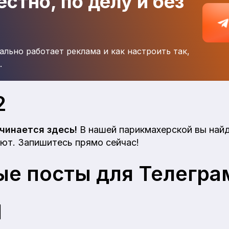
стно, по делу и без
ально работает реклама и как настроить так,
.
2
чинается здесь!
В нашей парикмахерской вы найд
уют. Запишитесь прямо сейчас!
е посты для Телегра
1