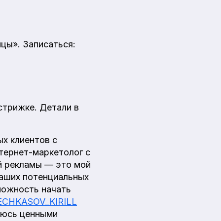
ы». Записаться:
стрижке. Детали в
ых клиентов с
тернет-маркетолог с
ой рекламы — это мой
Ваших потенциальных
зможность начать
/VECHKASOV_KIRILL
елюсь ценными