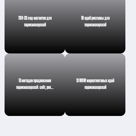
ТОП-33 лид-магнитов для
18 идей рекламы для
парикмахерской
парикмахерской
13 методов продвижения
13 WOW маркетинговых идей
парикмахерской: сайт, рек…
парикмахерской