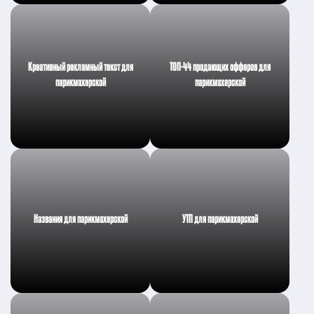
Креативный рекламный текст для
ТОП-44 продающих офферов для
парикмахерской
парикмахерской
Названия для парикмахерской
УТП для парикмахерской