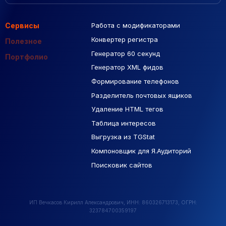
Сервисы
Работа с модификаторами
Подборка сайтов
Созданные сайты
Контекстная реклама
Конвертер регистра
Макеты Figma
Полезное
Генератор 60 секунд
База Яндекс Карты
Портфолио
Генератор XML фидов
РСЯ площадки
Формирование телефонов
Разделитель почтовых ящиков
Удаление HTML тегов
Таблица интересов
Выгрузка из TGStat
Компоновщик для Я.Аудиторий
Поисковик сайтов
ИП Вечкасов Кирилл Александрович, ИНН: 860326713173, ОГРН:
323784700359197