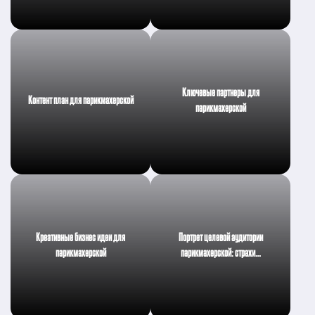
Ключевые партнеры для
Контент план для парикмахерской
парикмахерской
Креативные бизнес идеи для
Портрет целевой аудитории
парикмахерской
парикмахерской: страхи…