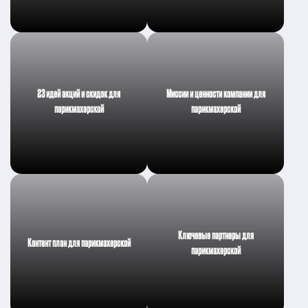
23 идей акций и скидок для
Миссии и ценности компании для
парикмахерской
парикмахерской
Ключевые партнеры для
Контент план для парикмахерской
парикмахерской