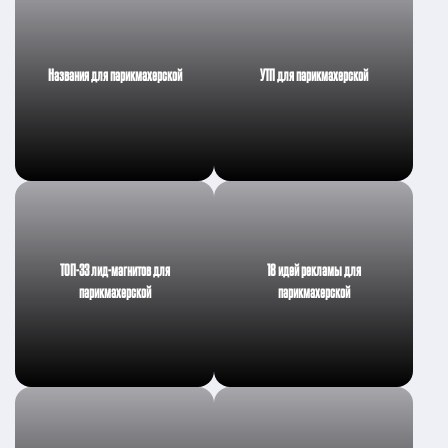
Названия для парикмахерской
УТП для парикмахерской
ТОП-33 лид-магнитов для
18 идей рекламы для
парикмахерской
парикмахерской