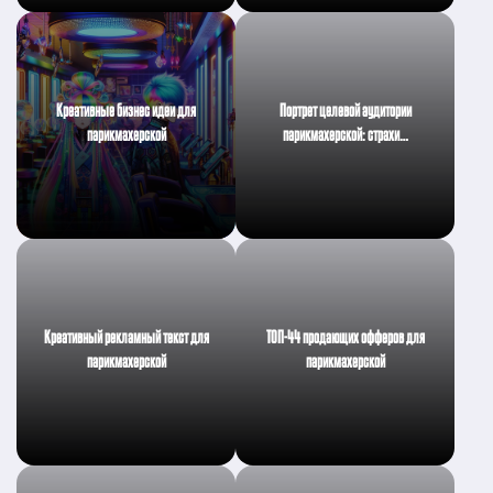
Креативные бизнес идеи для
Портрет целевой аудитории
парикмахерской
парикмахерской: страхи…
Креативный рекламный текст для
ТОП-44 продающих офферов для
парикмахерской
парикмахерской