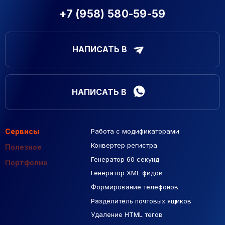
+7 (958) 580-59-59
НАПИСАТЬ В
НАПИСАТЬ В
Сервисы
Работа с модификаторами
Подборка сайтов
Созданные сайты
Контекстная реклама
Конвертер регистра
Макеты Figma
Полезное
Генератор 60 секунд
База Яндекс Карты
Портфолио
Генератор XML фидов
РСЯ площадки
Формирование телефонов
Разделитель почтовых ящиков
Удаление HTML тегов