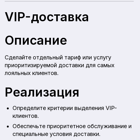
VIP-доставка
Описание
Сделайте отдельный тариф или услугу
приоритизируемой доставки для самых
лояльных клиентов.
Реализация
Определите критерии выделения VIP-
клиентов.
Обеспечьте приоритетное обслуживание и
специальные условия доставки.