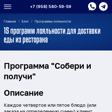
+7 (958) 580-59-59
/
/
Главная
Блог
Программы лояльности
15 программ лояльности для доставки
еды из ресторана
Программа "Собери и
получи"
Описание
Каждое четвертое или пятое блюдо (или
заказа на определенную сумму) клиент