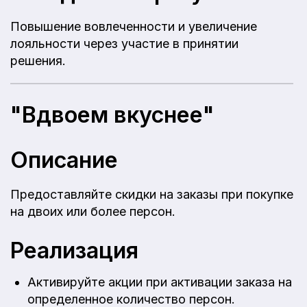
Повышение вовлеченности и увеличение
лояльности через участие в принятии
решения.
"Вдвоем вкуснее"
Описание
Предоставляйте скидки на заказы при покупке
на двоих или более персон.
Реализация
Активируйте акции при активации заказа на
определенное количество персон.