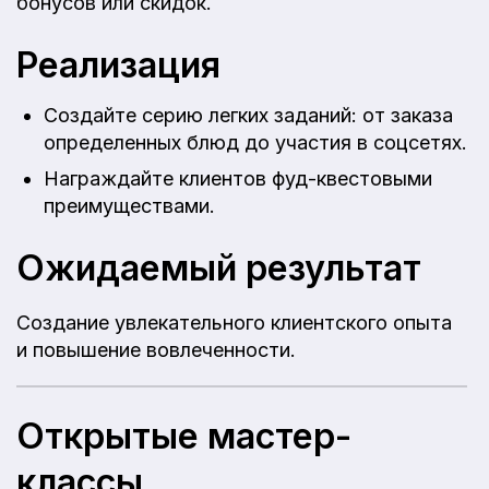
бонусов или скидок.
Реализация
Создайте серию легких заданий: от заказа
определенных блюд до участия в соцсетях.
Награждайте клиентов фуд-квестовыми
преимуществами.
Ожидаемый результат
Создание увлекательного клиентского опыта
и повышение вовлеченности.
Открытые мастер-
классы