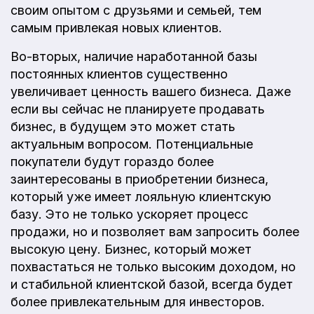
своим опытом с друзьями и семьей, тем
самым привлекая новых клиентов.
Во-вторых, наличие наработанной базы
постоянных клиентов существенно
увеличивает ценность вашего бизнеса. Даже
если вы сейчас не планируете продавать
бизнес, в будущем это может стать
актуальным вопросом. Потенциальные
покупатели будут гораздо более
заинтересованы в приобретении бизнеса,
который уже имеет лояльную клиентскую
базу. Это не только ускоряет процесс
продажи, но и позволяет вам запросить более
высокую цену. Бизнес, который может
похвастаться не только высоким доходом, но
и стабильной клиентской базой, всегда будет
более привлекательным для инвесторов.