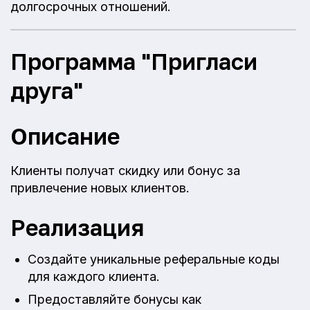
долгосрочных отношений.
Программа "Пригласи
друга"
Описание
Клиенты получат скидку или бонус за
привлечение новых клиентов.
Реализация
Создайте уникальные реферальные коды
для каждого клиента.
Предоставляйте бонусы как