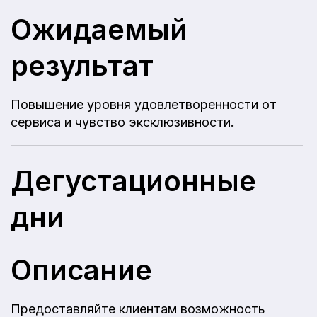
Ожидаемый
результат
Повышение уровня удовлетворенности от
сервиса и чувство эксклюзивности.
Дегустационные
дни
Описание
Предоставляйте клиентам возможность