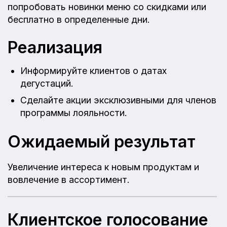
попробовать новинки меню со скидками или
бесплатно в определенные дни.
Реализация
Информируйте клиентов о датах
дегустаций.
Сделайте акции эксклюзивными для членов
программы лояльности.
Ожидаемый результат
Увеличение интереса к новым продуктам и
вовлечение в ассортимент.
Клиентское голосование