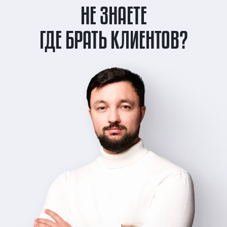
НЕ ЗНАЕТЕ
ГДЕ БРАТЬ КЛИЕНТОВ?