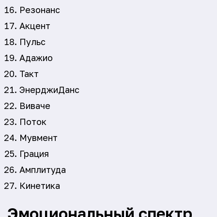
Резонанс
Акцент
Пульс
Адажио
Такт
ЭнерджиДанс
Виваче
Поток
Мувмент
Грация
Амплитуда
Кинетика
Эмоциональный спектр