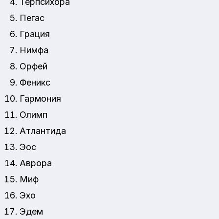
Терпсихора
Пегас
Грация
Нимфа
Орфей
Феникс
Гармония
Олимп
Атлантида
Эос
Аврора
Миф
Эхо
Эдем