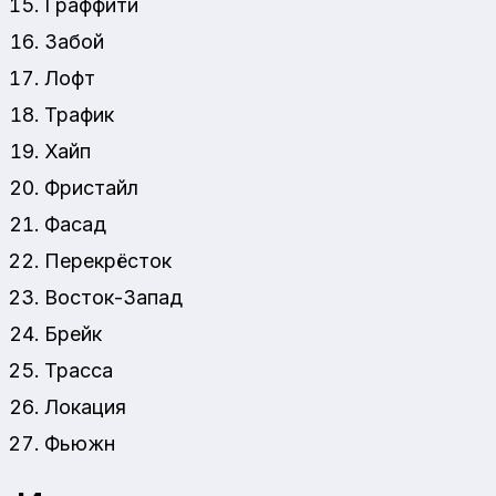
Граффити
Забой
Лофт
Трафик
Хайп
Фристайл
Фасад
Перекрёсток
Восток-Запад
Брейк
Трасса
Локация
Фьюжн