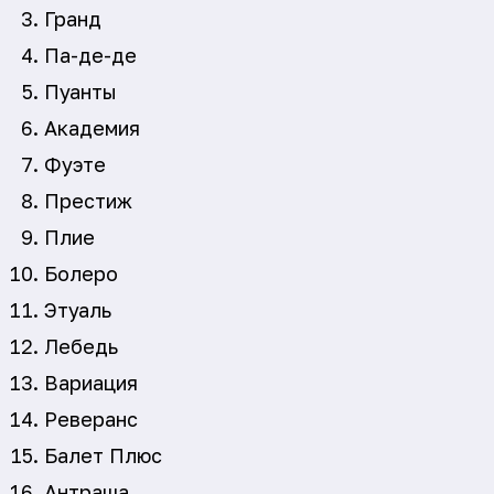
Гранд
Па-де-де
Пуанты
Академия
Фуэте
Престиж
Плие
Болеро
Этуаль
Лебедь
Вариация
Реверанс
Балет Плюс
Антраша