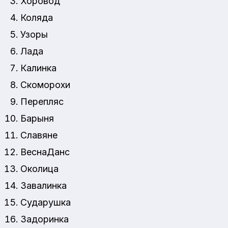
Хоровод
Коляда
Узоры
Лада
Калинка
Скоморохи
Перепляс
Барыня
Славяне
ВеснаДанс
Околица
Завалинка
Сударушка
Задоринка