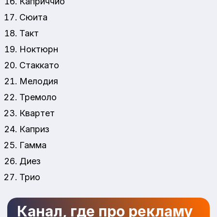
Каприччио
Сюита
Такт
Ноктюрн
Стаккато
Мелодия
Тремоло
Квартет
Каприз
Гамма
Диез
Трио
Канал, где про рекламу