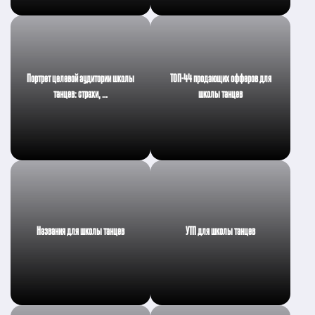
Портрет целевой аудитории школы
ТОП-44 продающих офферов для
танцев: страхи, …
школы танцев
Названия для школы танцев
УТП для школы танцев