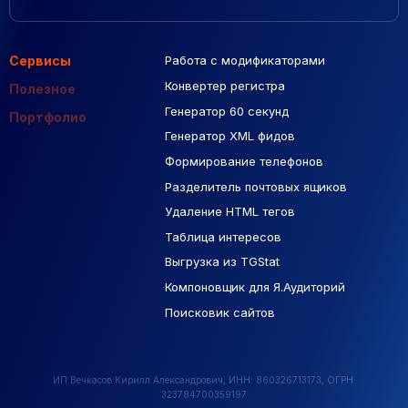
Сервисы
Работа с модификаторами
Подборка сайтов
Созданные сайты
Контекстная реклама
Конвертер регистра
Макеты Figma
Полезное
Генератор 60 секунд
База Яндекс Карты
Портфолио
Генератор XML фидов
РСЯ площадки
Формирование телефонов
Разделитель почтовых ящиков
Удаление HTML тегов
Таблица интересов
Выгрузка из TGStat
Компоновщик для Я.Аудиторий
Поисковик сайтов
ИП Вечкасов Кирилл Александрович, ИНН: 860326713173, ОГРН:
323784700359197