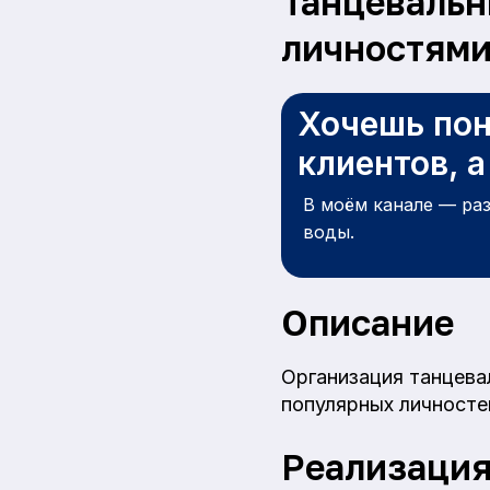
Танцевальн
личностям
Хочешь пон
клиентов, 
В моём канале — ра
воды.
Описание
Организация танцева
популярных личносте
Реализаци