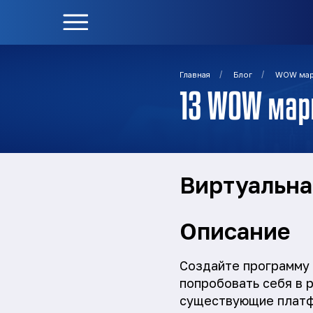
/
/
Главная
Блог
WOW мар
13 WOW мар
Виртуальна
Описание
Создайте программу 
попробовать себя в 
существующие платфо