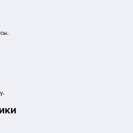
сы.
у.
ики