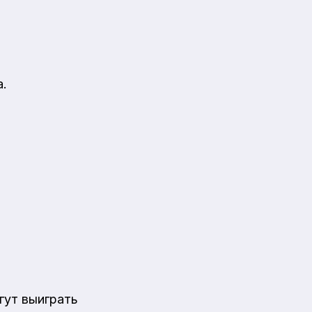
а.
гут выиграть