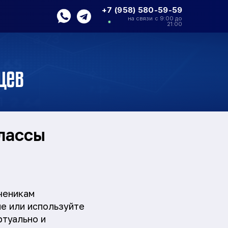
+7 (958) 580-59-59
на связи с 9:00 до
21:00
цев
классы
ченикам
ие или используйте
ртуально и