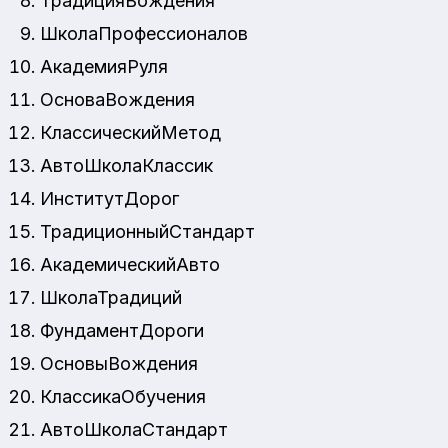
ТрадицияВождения
ШколаПрофессионалов
АкадемияРуля
ОсноваВождения
КлассическийМетод
АвтоШколаКлассик
ИнститутДорог
ТрадиционныйСтандарт
АкадемическийАвто
ШколаТрадиций
ФундаментДороги
ОсновыВождения
КлассикаОбучения
АвтоШколаСтандарт