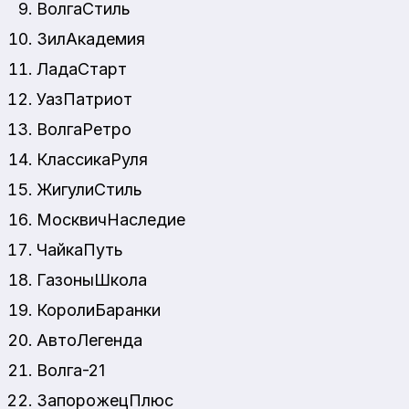
ВолгаСтиль
ЗилАкадемия
ЛадаСтарт
УазПатриот
ВолгаРетро
КлассикаРуля
ЖигулиСтиль
МосквичНаследие
ЧайкаПуть
ГазоныШкола
КоролиБаранки
АвтоЛегенда
Волга-21
ЗапорожецПлюс