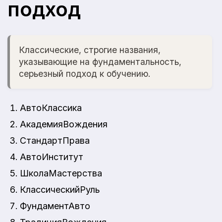
подход
Классические, строгие названия,
указывающие на фундаментальность,
серьезный подход к обучению.
АвтоКлассика
АкадемияВождения
СтандартПрава
АвтоИнститут
ШколаМастерства
КлассическийРуль
ФундаментАвто