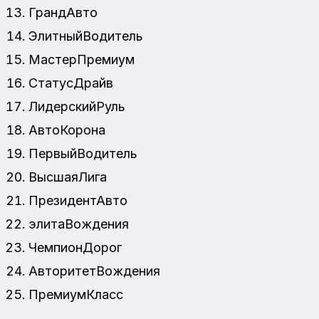
ГрандАвто
ЭлитныйВодитель
МастерПремиум
СтатусДрайв
ЛидерскийРуль
АвтоКорона
ПервыйВодитель
ВысшаяЛига
ПрезидентАвто
элитаВождения
ЧемпионДорог
АвторитетВождения
ПремиумКласс