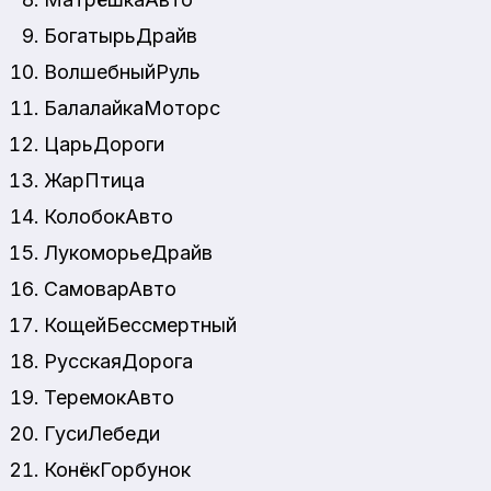
БогатырьДрайв
ВолшебныйРуль
БалалайкаМоторс
ЦарьДороги
ЖарПтица
КолобокАвто
ЛукоморьеДрайв
СамоварАвто
КощейБессмертный
РусскаяДорога
ТеремокАвто
ГусиЛебеди
КонёкГорбунок