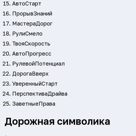
АвтоСтарт
ПрорывЗнаний
МастераДорог
РулиСмело
ТвояСкорость
АвтоПрогресс
РулевойПотенциал
ДорогаВверх
УверенныйСтарт
ПерспективаДрайва
ЗаветныеПрава
Дорожная символика