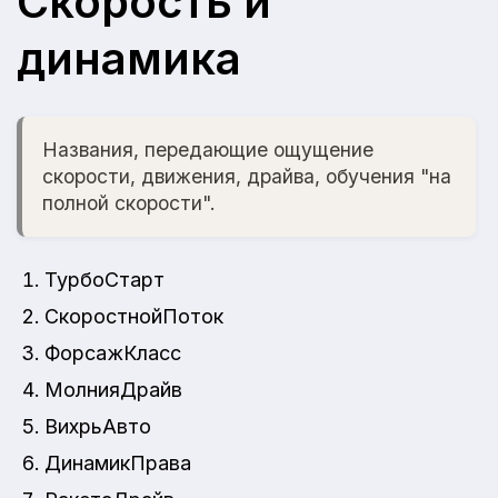
Скорость и
динамика
Названия, передающие ощущение
скорости, движения, драйва, обучения "на
полной скорости".
ТурбоСтарт
СкоростнойПоток
ФорсажКласс
МолнияДрайв
ВихрьАвто
ДинамикПрава