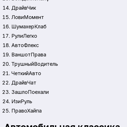
ДрайвЧик
ЛовиМомент
ШумахерКлаб
РулиЛегко
АвтоФлекс
ВаншотПрава
ТрушныйВодитель
ЧеткийАвто
ДрайвЧат
ЗашлоПоехали
ИзиРуль
ПравоХайпа
Автомобильная классика