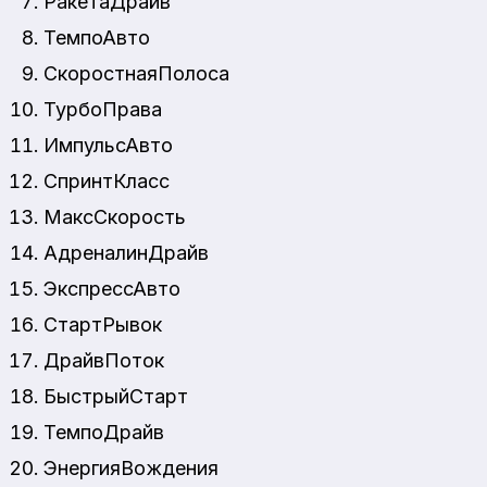
РакетаДрайв
ТемпоАвто
СкоростнаяПолоса
ТурбоПрава
ИмпульсАвто
СпринтКласс
МаксСкорость
АдреналинДрайв
ЭкспрессАвто
СтартРывок
ДрайвПоток
БыстрыйСтарт
ТемпоДрайв
ЭнергияВождения