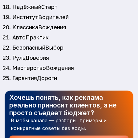
НадёжныйСтарт
ИнститутВодителей
КлассикаВождения
АвтоПрактик
БезопасныйВыбор
РульДоверия
МастерствоВождения
ГарантияДороги
Хочешь понять, как реклама
реально приносит клиентов, а не
просто съедает бюджет?
В моём канале — разборы, примеры и
конкретные советы без воды.