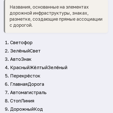
Названия, основанные на элементах
дорожной инфраструктуры, знаках,
разметке, создающие прямые ассоциации
с дорогой.
Светофор
ЗелёныйСвет
АвтоЗнак
КрасныйЖёлтыйЗелёный
Перекрёсток
ГлавнаяДорога
Автомагистраль
СтопЛиния
ДорожныйКод