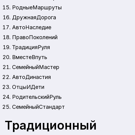
РодныеМаршруты
ДружнаяДорога
АвтоНаследие
ПравоПоколений
ТрадицияРуля
ВместеВпуть
СемейныйМастер
АвтоДинастия
ОтцыИДети
РодительскийРуль
СемейныйСтандарт
Традиционный