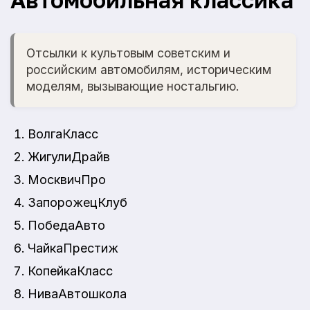
Отсылки к культовым советским и
российским автомобилям, историческим
моделям, вызывающие ностальгию.
ВолгаКласс
ЖигулиДрайв
МосквичПро
ЗапорожецКлуб
ПобедаАвто
ЧайкаПрестиж
КопейкаКласс
НиваАвтошкола