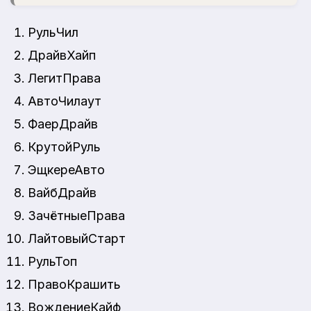
РульЧил
ДрайвХайп
ЛегитПрава
АвтоЧилаут
ФаерДрайв
КрутойРуль
ЭщкереАвто
ВайбДрайв
ЗачётныеПрава
ЛайтовыйСтарт
РульТоп
ПравоКрашить
ВождениеКайф