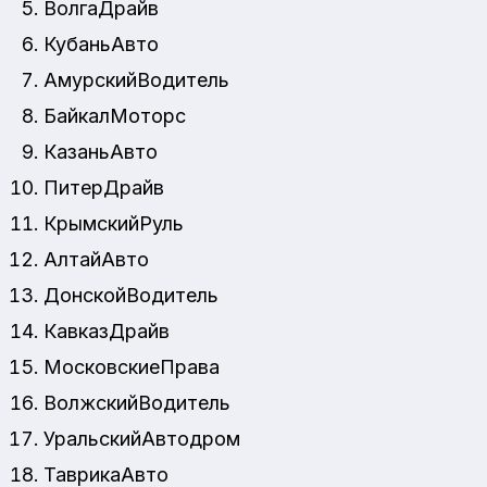
ВолгаДрайв
КубаньАвто
АмурскийВодитель
БайкалМоторс
КазаньАвто
ПитерДрайв
КрымскийРуль
АлтайАвто
ДонскойВодитель
КавказДрайв
МосковскиеПрава
ВолжскийВодитель
УральскийАвтодром
ТаврикаАвто