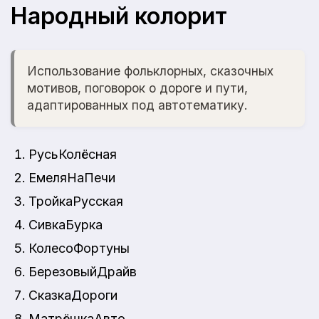
Народный колорит
Использование фольклорных, сказочных
мотивов, поговорок о дороге и пути,
адаптированных под автотематику.
РусьКолёсная
ЕмеляНаПечи
ТройкаРусская
СивкаБурка
КолесоФортуны
БерезовыйДрайв
СказкаДороги
МатрёшкаАвто