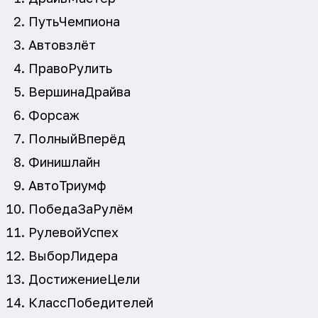
ПутьЧемпиона
Автовзлёт
ПравоРулить
ВершинаДрайва
Форсаж
ПолныйВперёд
Финишлайн
АвтоТриумф
ПобедаЗаРулём
РулевойУспех
ВыборЛидера
ДостижениеЦели
КлассПобедителей