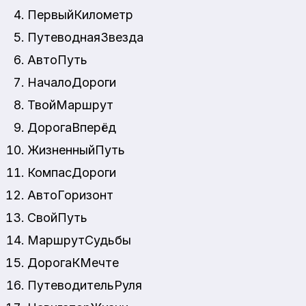
ПервыйКилометр
ПутеводнаяЗвезда
АвтоПуть
НачалоДороги
ТвойМаршрут
ДорогаВперёд
ЖизненныйПуть
КомпасДороги
АвтоГоризонт
СвойПуть
МаршрутСудьбы
ДорогаКМечте
ПутеводительРуля