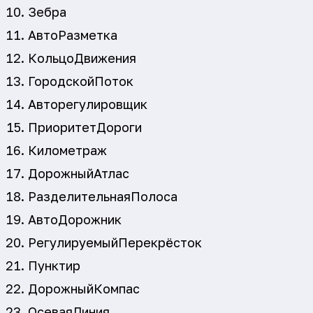
Зебра
АвтоРазметка
КольцоДвижения
ГородскойПоток
Авторегулировщик
ПриоритетДороги
Километраж
ДорожныйАтлас
РазделительнаяПолоса
АвтоДорожник
РегулируемыйПерекрёсток
Пунктир
ДорожныйКомпас
ОсеваяЛиния