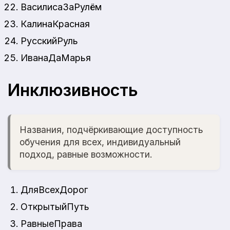
ВасилисаЗаРулём
КалинаКрасная
РусскийРуль
ИванаДаМарья
Инклюзивность
Названия, подчёркивающие доступность
обучения для всех, индивидуальный
подход, равные возможности.
ДляВсехДорог
ОткрытыйПуть
РавныеПрава