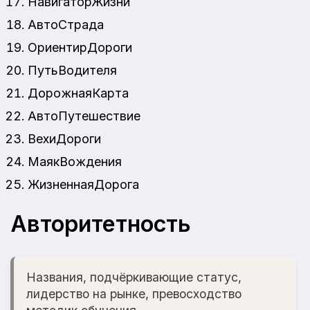
НавигаторЖизни
АвтоСтрада
ОриентирДороги
ПутьВодителя
ДорожнаяКарта
АвтоПутешествие
ВехиДороги
МаякВождения
ЖизненнаяДорога
Авторитетность
Названия, подчёркивающие статус,
лидерство на рынке, превосходство