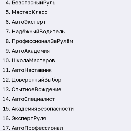
БезопасныйРуль
МастерКласс
АвтоЭксперт
НадёжныйВодитель
ПрофессионалЗаРулём
АвтоАкадемия
ШколаМастеров
АвтоНаставник
ДоверенныйВыбор
ОпытноеВождение
АвтоСпециалист
АкадемияБезопасности
ЭкспертРуля
АвтоПрофессионал