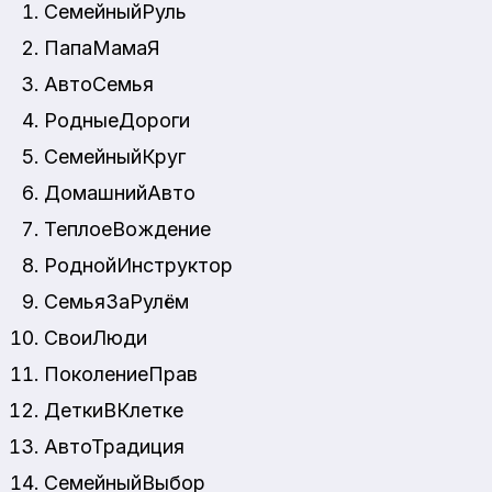
СемейныйРуль
ПапаМамаЯ
АвтоСемья
РодныеДороги
СемейныйКруг
ДомашнийАвто
ТеплоеВождение
РоднойИнструктор
СемьяЗаРулём
СвоиЛюди
ПоколениеПрав
ДеткиВКлетке
АвтоТрадиция
СемейныйВыбор