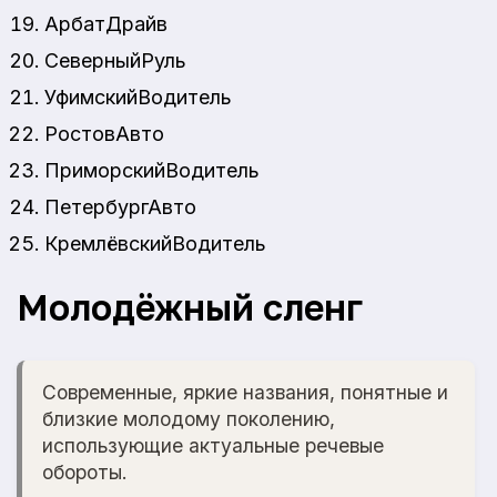
АрбатДрайв
СеверныйРуль
УфимскийВодитель
РостовАвто
ПриморскийВодитель
ПетербургАвто
КремлёвскийВодитель
Молодёжный сленг
Современные, яркие названия, понятные и
близкие молодому поколению,
использующие актуальные речевые
обороты.