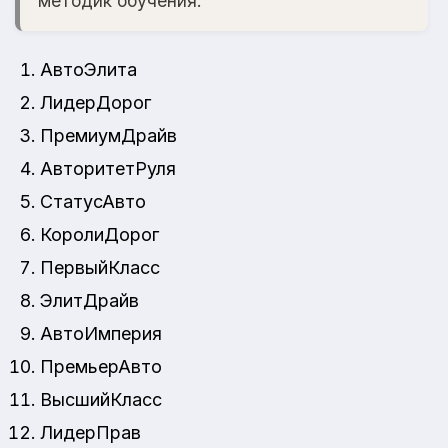
методик обучения.
АвтоЭлита
ЛидерДорог
ПремиумДрайв
АвторитетРуля
СтатусАвто
КоролиДорог
ПервыйКласс
ЭлитДрайв
АвтоИмперия
ПремьерАвто
ВысшийКласс
ЛидерПрав