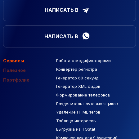
НАПИСАТЬ В
НАПИСАТЬ В
Сервисы
Работа с модификаторами
Подборка сайтов
Созданные сайты
Контекстная реклама
Конвертер регистра
Макеты Figma
Полезное
Генератор 60 секунд
База Яндекс Карты
Портфолио
Генератор XML фидов
РСЯ площадки
Формирование телефонов
Разделитель почтовых ящиков
Удаление HTML тегов
Таблица интересов
Выгрузка из TGStat
Компоновщик для Я.Аудиторий