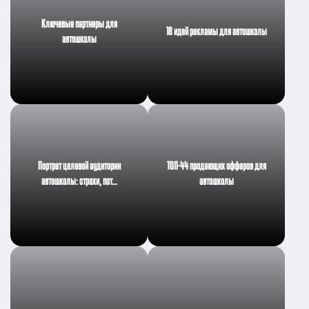
Ключевые партнеры для
18 идей рекламы для автошколы
автошколы
Портрет целевой аудитории
ТОП-44 продающих офферов для
автошколы: страхи, пот…
автошколы