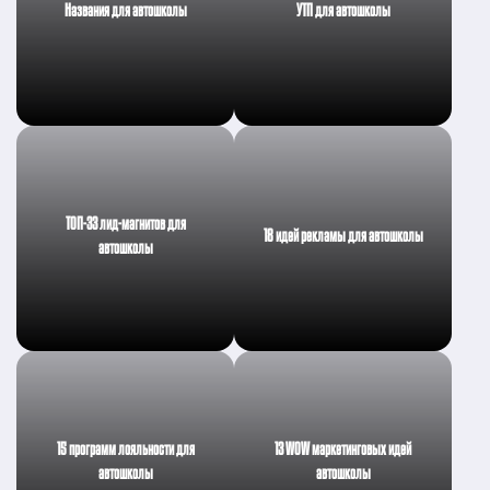
Названия для автошколы
УТП для автошколы
ТОП-33 лид-магнитов для
18 идей рекламы для автошколы
автошколы
15 программ лояльности для
13 WOW маркетинговых идей
автошколы
автошколы