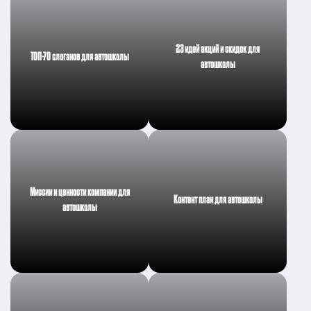
23 идей акций и скидок для
ТОП-70 слоганов для автошколы
автошколы
Миссии и ценности компании для
Контент план для автошколы
автошколы