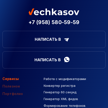
+7 (958) 580-59-59
НАПИСАТЬ В
НАПИСАТЬ В
Сервисы
Работа с модификаторами
Подборка сайтов
Созданные сайты
Контекстная реклама
Конвертер регистра
Макеты Figma
Полезное
Генератор 60 секунд
База Яндекс Карты
Портфолио
Генератор XML фидов
РСЯ площадки
Формирование телефонов