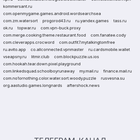
kommersant.ru
com.openmygame.games.android.wordsearchsea
com.zm.watersort
progorod43.ru
ru.yandex.games
tass.ru
ok.ru
topwar.ru
com.vpn-buck.proxy
com.merge.cooking.theme.restaurant.food
com.fanatee.cody
com.cleverapps.crocword
com.outfit7.mytalkingtomfree
ru.avito.app
co.allconnected.vpnmaster
ru.cardsmobile.wallet
vseapsny.ru
litmir.club
com.blockpuzzle.us.ios
com.hookah.tear.down.pixel.playground
com.linkedsquad.schoolboyrunaway
my.mail.ru
finance.mail.ru
com.no1ornothing.color.water.sort.woody.puzzle
rusvesna.su
org.aastudio.games.longnards
aftershock.news