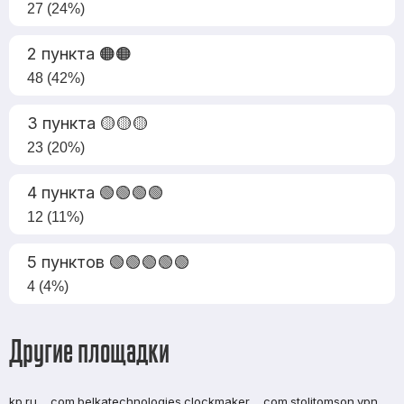
27 (24%)
2 пункта 🟠🟠
48 (42%)
3 пункта 🟡🟡🟡
23 (20%)
4 пункта 🟢🟢🟢🟢
12 (11%)
5 пунктов 🟢🟢🟢🟢🟢
4 (4%)
Другие площадки
kp.ru
com.belkatechnologies.clockmaker
com.stolitomson.vpn