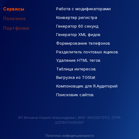
Сервисы
Работа с модификаторами
Подборка сайтов
Созданные сайты
Контекстная реклама
Конвертер регистра
Макеты Figma
Полезное
Генератор 60 секунд
База Яндекс Карты
Портфолио
Генератор XML фидов
РСЯ площадки
Формирование телефонов
Разделитель почтовых ящиков
Удаление HTML тегов
Таблица интересов
Выгрузка из TGStat
Компоновщик для Я.Аудиторий
Поисковик сайтов
ИП Вечкасов Кирилл Александрович, ИНН: 860326713173, ОГРН:
323784700359197
Политика конфиденциальности